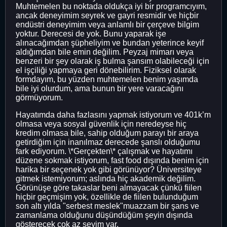
Muhtemelen bu noktada oldukça iyi bir programcıyım,
ancak deneyimim seyrek ve gayri resmidir ve hiçbir
endüstri deneyimim veya anlamlı bir çerçeve bilgim
yoktur. Derecesi de yok. Bunu yaparak işe
alınacağımdan şüpheliyim ve bundan yeterince keyif
aldığımdan bile emin değilim. Peyzaj mimarı veya
benzeri bir şey olarak iş bulma şansım olabileceği için
el işçiliği yapmaya geri dönebilirim. Fiziksel olarak
formdayım, bu yüzden muhtemelen benim yaşımda
bile iyi olurdum, ama bunun bir yere varacağını
görmüyorum.
Hayatımda daha fazlasını yapmak istiyorum ve 401k’m
olmasa veya sosyal güvenlik için neredeyse hiç
kredim olmasa bile, sahip olduğum parayı bir araya
getirdiğim için inanılmaz derecede şanslı olduğumu
fark ediyorum. \*Gerçekten\* çalışmak ve hayatımı
düzene sokmak istiyorum, fast food dışında benim için
harika bir seçenek yok gibi görünüyor? Üniversiteye
gitmek istemiyorum; aslında hiç akademik değilim.
Görünüşe göre takaslar beni almayacak çünkü fiilen
hiçbir geçmişim yok, özellikle de fiilen bulunduğum
son altı yılda "serbest meslek"muazzam bir şans ve
zamanlama olduğunu düşündüğüm şeyin dışında
gösterecek çok az şeyim var.