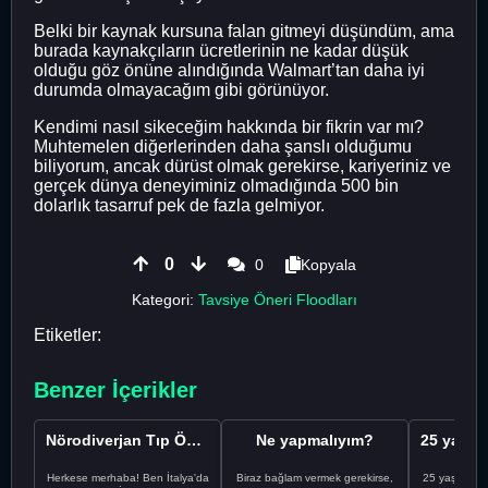
Belki bir kaynak kursuna falan gitmeyi düşündüm, ama
burada kaynakçıların ücretlerinin ne kadar düşük
olduğu göz önüne alındığında Walmart’tan daha iyi
durumda olmayacağım gibi görünüyor.
Kendimi nasıl sikeceğim hakkında bir fikrin var mı?
Muhtemelen diğerlerinden daha şanslı olduğumu
biliyorum, ancak dürüst olmak gerekirse, kariyeriniz ve
gerçek dünya deneyiminiz olmadığında 500 bin
dolarlık tasarruf pek de fazla gelmiyor.
0
0
Kopyala
Kategori:
Tavsiye Öneri Floodları
Etiketler:
Benzer İçerikler
Nörodiverjan Tıp Öğrencisi Yeni Bir Yol Arıyor
Ne yapmalıyım?
Herkese merhaba! Ben İtalya'da
Biraz bağlam vermek gerekirse,
25 yaşındayı