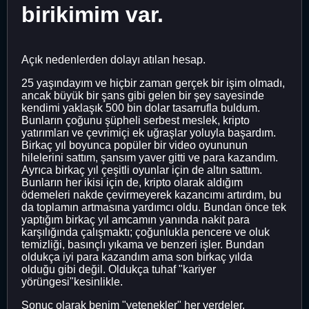
birikimim var.
Açık nedenlerden dolayı atılan hesap.
25 yaşındayım ve hiçbir zaman gerçek bir işim olmadı,
ancak büyük bir şans gibi gelen bir şey sayesinde
kendimi yaklaşık 500 bin dolar tasarrufla buldum.
Bunların çoğunu şüpheli serbest meslek, kripto
yatırımları ve çevrimiçi ek uğraşlar yoluyla başardım.
Birkaç yıl boyunca popüler bir video oyununun
hilelerini sattım, şansım yaver gitti ve para kazandım.
Ayrıca birkaç yıl çeşitli oyunlar için de altın sattım.
Bunların her ikisi için de, kripto olarak aldığım
ödemeleri nakde çevirmeyerek kazancımı artırdım, bu
da toplamın artmasına yardımcı oldu. Bundan önce tek
yaptığım birkaç yıl amcamın yanında nakit para
karşılığında çalışmaktı; çoğunlukla pencere ve oluk
temizliği, basınçlı yıkama ve benzeri işler. Bundan
oldukça iyi para kazandım ama son birkaç yılda
olduğu gibi değil. Oldukça tuhaf "kariyer
yörüngesi"kesinlikle.
Sonuç olarak benim "yetenekler" her yerdeler.