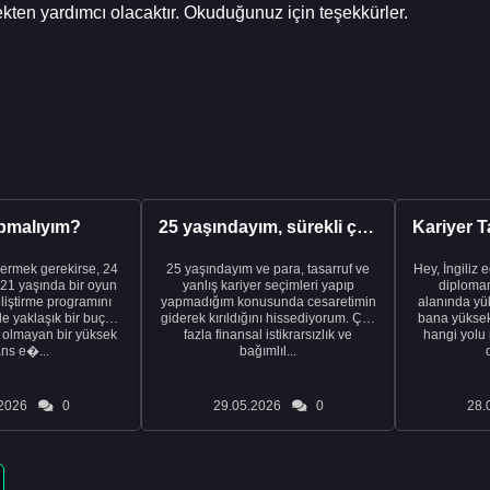
kten yardımcı olacaktır. Okuduğunuz için teşekkürler.
pmalıyım?
25 yaşındayım, sürekli çalışıyorum ve hâlâ maddi a...
ermek gerekirse, 24
25 yaşındayım ve para, tasarruf ve
Hey, İngiliz 
21 yaşında bir oyun
yanlış kariyer seçimleri yapıp
diplomam
liştirme programını
yapmadığım konusunda cesaretimin
alanında yük
de yaklaşık bir buçuk
giderek kırıldığını hissediyorum. Çok
bana yüksek 
i olmayan bir yüksek
fazla finansal istikrarsızlık ve
hangi yolu 
ans e�...
bağımlıl...
2026
0
29.05.2026
0
28.