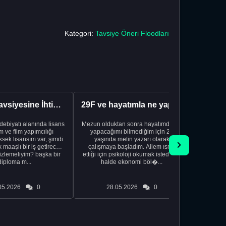
Kategori:
Tavsiye Öneri Floodları
Kariyer Tavsiyesine İhtiyacınız Var
29F ve hayatımla ne yapacağımı bilmiyorum
edebiyatı alanında lisans
Mezun olduktan sonra hayatımda ne
Yeni bir
 ve film yapımcılığı
yapacağımı bilmediğim için 20
vardiya. 
sek lisansım var, şimdi
yaşında metin yazarı olarak
Hs'den
maaşlı bir iş getirecek
çalışmaya başladım. Ailem ısrar
taşınd
izlemeliyim? başka bir
ettiği için psikoloji okumak istediğim
zamanlar
diploma m...
halde ekonomi böl�...
otel
05.2026
0
28.05.2026
0