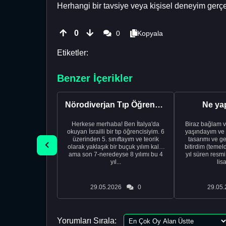
Herhangi bir tavsiye veya kişisel deneyim gerçe
0
0
Kopyala
Etiketler:
Benzer İçerikler
Nörodiverjan Tıp Öğrencisi Yeni Bir Yol Arıyor
Ne ya
Herkese merhaba! Ben İtalya'da
Biraz bağlam v
okuyan İsrailli bir tıp öğrencisiyim. 6
yaşındayım ve 
üzerinden 5. sınıftayım ve teorik
tasarımı ve ge
olarak yaklaşık bir buçuk yılım kaldı
bitirdim (temel
ama son 7-neredeyse 8 yılımı bu 4
yıl süren resm
yıl...
lis
29.05.2026
0
29.05.
Yorumları Sırala: