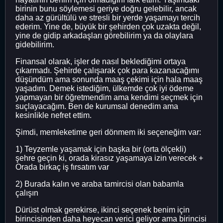
birinin bunu söylemesi geriye doğru gelebilir, ancak
daha az gürültülü ve stresli bir yerde yaşamayı tercih
ederim. Yine de, büyük bir şehirden çok uzakta değil,
yine de gidip arkadaşları görebilirim ya da olaylara
gidebilirim.
Finansal olarak, işler de nasıl beklediğimi ortaya
çıkarmadı. Şehirde çalışarak çok para kazanacağımı
düşündüm ama sonunda maaş çekimi için hala maaş
yaşadım. Demek istediğim, ülkemde çok iyi ödeme
yapmayan bir öğretmendim ama kendimi seçmek için
suçlayacağım. Ben de kurumsal denedim ama
kesinlikle nefret ettim.
Şimdi, memleketime geri dönmem iki seçeneğim var:
1) Teyzemle yaşamak için başka bir (orta ölçekli)
şehre geçin ki, orada kirasız yaşamaya izin verecek +
Orada birkaç iş fırsatım var
2) Burada kalın ve araba tamircisi olan babamla
çalışın
Dürüst olmak gerekirse, ikinci seçenek benim için
birincisinden daha heyecan verici geliyor ama birincisi