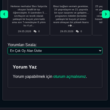
Herkese merhaba! Ben İtalya'da
Biraz bağlam vermek gerekirse,
25 yaşındayı
okuyan İsrailli bir tıp
24 yaşındayım ve 21 yaşında
ve yanlış kar
öğrencisiyim. 6 üzerinden 5.
bir oyun tasarımı ve geliştirme
yapmadı
sınıftayım ve teorik olarak
programını bitirdim (temelde
cesaretimin 
yaklaşık bir buçuk yılım kaldı
yaklaşık bir buçuk yıl süren
hissediyorum.
ama son 7-neredeyse 8 yılımı
resmi olmayan bir yüksek lisans
istikrarsız
bu 4 yıl...
e�...
29.05.2026
0
29.05.2026
0
29.05
Yorumları Sırala:
Yorum Yaz
Yorum yapabilmek için
oturum açmalısınız
.