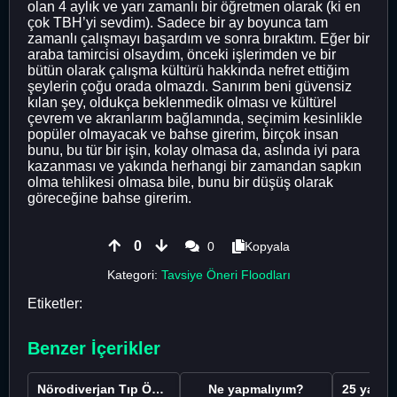
olan 4 aylık ve yarı zamanlı bir öğretmen olarak (ki en
çok TBH’yi sevdim). Sadece bir ay boyunca tam
zamanlı çalışmayı başardım ve sonra bıraktım. Eğer bir
araba tamircisi olsaydım, önceki işlerimden ve bir
bütün olarak çalışma kültürü hakkında nefret ettiğim
şeylerin çoğu orada olmazdı. Sanırım beni güvensiz
kılan şey, oldukça beklenmedik olması ve kültürel
çevrem ve akranlarım bağlamında, seçimim kesinlikle
popüler olmayacak ve bahse girerim, birçok insan
bunu, bu tür bir işin, kolay olmasa da, aslında iyi para
kazanması ve yakında herhangi bir zamandan sapkın
olma tehlikesi olmasa bile, bunu bir düşüş olarak
göreceğine bahse girerim.
0
0
Kopyala
Kategori:
Tavsiye Öneri Floodları
Etiketler:
Benzer İçerikler
Nörodiverjan Tıp Öğrencisi Yeni Bir Yol Arıyor
Ne yapmalıyım?