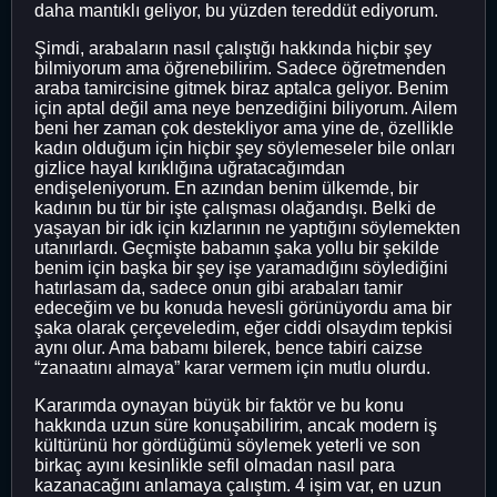
daha mantıklı geliyor, bu yüzden tereddüt ediyorum.
Şimdi, arabaların nasıl çalıştığı hakkında hiçbir şey
bilmiyorum ama öğrenebilirim. Sadece öğretmenden
araba tamircisine gitmek biraz aptalca geliyor. Benim
için aptal değil ama neye benzediğini biliyorum. Ailem
beni her zaman çok destekliyor ama yine de, özellikle
kadın olduğum için hiçbir şey söylemeseler bile onları
gizlice hayal kırıklığına uğratacağımdan
endişeleniyorum. En azından benim ülkemde, bir
kadının bu tür bir işte çalışması olağandışı. Belki de
yaşayan bir idk için kızlarının ne yaptığını söylemekten
utanırlardı. Geçmişte babamın şaka yollu bir şekilde
benim için başka bir şey işe yaramadığını söylediğini
hatırlasam da, sadece onun gibi arabaları tamir
edeceğim ve bu konuda hevesli görünüyordu ama bir
şaka olarak çerçeveledim, eğer ciddi olsaydım tepkisi
aynı olur. Ama babamı bilerek, bence tabiri caizse
“zanaatını almaya” karar vermem için mutlu olurdu.
Kararımda oynayan büyük bir faktör ve bu konu
hakkında uzun süre konuşabilirim, ancak modern iş
kültürünü hor gördüğümü söylemek yeterli ve son
birkaç ayını kesinlikle sefil olmadan nasıl para
kazanacağını anlamaya çalıştım. 4 işim var, en uzun