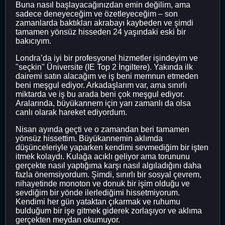
Buna nasıl başlayacağınızdan emin değilim, ama
sadece deneyeceğim ve özetleyeceğim – son
zamanlarda baktıkları akrabayı kaybeden ve şimdi
tamamen yönsüz hisseden 24 yaşındaki eski bir
bakıcıyım.
Londra’da iyi bir profesyonel hizmetler işindeyim ve
"seçkin" Üniversite (IE Top 2 İngiltere). Yakında ilk
dairemi satın alacağım ve iş beni memnun etmeden
beni meşgul ediyor. Arkadaşlarım var, ama sınırlı
miktarda ve iş bu arada beni çok meşgul ediyor.
Aralarında, büyükannem için yarı zamanlı da olsa
canlı olarak hareket ediyordum.
Nisan ayında geçti ve o zamandan beri tamamen
yönsüz hissettim. Büyükannemin aklımda
düşünceleriyle yaparken kendimi sevmediğim bir işten
itmek kolaydı. Kulağa acıklı geliyor ama torununu
gerçekte nasıl yaptığıma karşı nasıl algıladığını daha
fazla önemsiyordum. Şimdi, sınırlı bir sosyal çevrem,
nihayetinde monoton ve donuk bir işim olduğu ve
sevdiğim bir yönde ilerlediğimi hissetmiyorum.
Kendimi her gün yataktan çıkarmak ve ruhumu
bulduğum bir işe gitmek giderek zorlaşıyor ve aklıma
gerçekten meydan okumuyor.