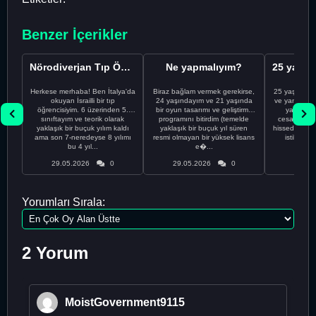
Benzer İçerikler
Nörodiverjan Tıp Öğrencisi Yeni Bir Yol Arıyor
Ne yapmalıyım?
Herkese merhaba! Ben İtalya'da
Biraz bağlam vermek gerekirse,
25 yaşındayı
okuyan İsrailli bir tıp
24 yaşındayım ve 21 yaşında
ve yanlış kar
öğrencisiyim. 6 üzerinden 5.
bir oyun tasarımı ve geliştirme
yapmadı
sınıftayım ve teorik olarak
programını bitirdim (temelde
cesaretimin 
yaklaşık bir buçuk yılım kaldı
yaklaşık bir buçuk yıl süren
hissediyorum.
ama son 7-neredeyse 8 yılımı
resmi olmayan bir yüksek lisans
istikrarsız
bu 4 yıl...
e�...
29.05.2026
0
29.05.2026
0
29.05
Yorumları Sırala:
2 Yorum
MoistGovernment9115