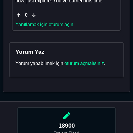
now, just explore. You’ve earned this time.
0
Yanıtlamak için oturum açın
Yorum Yaz
Yorum yapabilmek için
oturum açmalısınız
.
18900
Toplam Flood