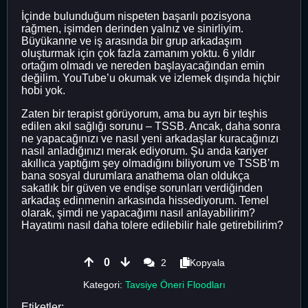
İçinde bulunduğum nispeten başarılı pozisyona
rağmen, işimden derinden yalnız ve sinirliyim.
Büyükanne ve iş arasında bir grup arkadaşım
oluşturmak için çok fazla zamanım yoktu. 6 yıldır
ortağım olmadı ve nereden başlayacağından emin
değilim. YouTube’u okumak ve izlemek dışında hiçbir
hobi yok.
Zaten bir terapist görüyorum, ama bu ayrı bir teşhis
edilen akıl sağlığı sorunu – TSSB. Ancak, daha sonra
ne yapacağınızı ve nasıl yeni arkadaşlar kuracağınızı
nasıl anladığınızı merak ediyorum. Şu anda kariyer
akıllıca yaptığım şey olmadığını biliyorum ve TSSB’m
bana sosyal durumlara anathema olan oldukça
sakatlık bir güven ve endişe sorunları verdiğinden
arkadaş edinmenin arkasında hissediyorum. Temel
olarak, şimdi ne yapacağımı nasıl anlayabilirim?
Hayatımı nasıl daha tolere edilebilir hale getirebilirim?
0
2
Kopyala
Kategori:
Tavsiye Öneri Floodları
Etiketler: