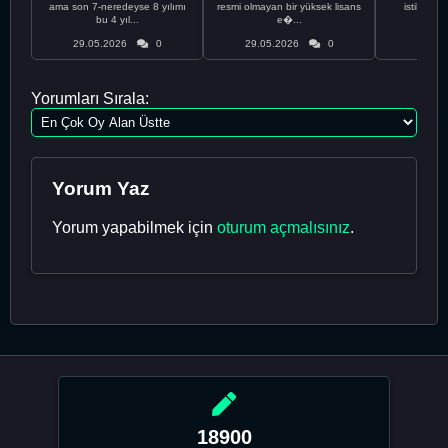
ama son 7-neredeyse 8 yılımı
resmi olmayan bir yüksek lisans
istikrarsız
bu 4 yıl...
e�...
29.05.2026
0
29.05.2026
0
29.05
Yorumları Sırala:
Yorum Yaz
Yorum yapabilmek için
oturum açmalısınız
.
18900