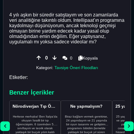
4 yılı aşkın bir süredir satıştayım ve son zamanlarda
veri analitiğine takıntılı oldum. Intellipaat’ın programına
kaydolmayı düşünüyorum, ancak teknoloji geçmişi
olmayan birine yardım edecek kadar yasal olup
olmadığından emin değilim. Eğer yaptıysanız,
uygulamalı mı yoksa sadece videolar mı?
0
0
Kopyala
Kategori:
Tavsiye Öneri Floodları
Etiketler:
Benzer İçerikler
Nörodiverjan Tıp Öğrencisi Yeni Bir Yol Arıyor
Ne yapmalıyım?
Herkese merhaba! Ben İtalya'da
Biraz bağlam vermek gerekirse,
25 yaşındayı
okuyan İsrailli bir tıp
24 yaşındayım ve 21 yaşında
ve yanlış kar
öğrencisiyim. 6 üzerinden 5.
bir oyun tasarımı ve geliştirme
yapmadı
sınıftayım ve teorik olarak
programını bitirdim (temelde
cesaretimin 
yaklaşık bir buçuk yılım kaldı
yaklaşık bir buçuk yıl süren
hissediyorum.