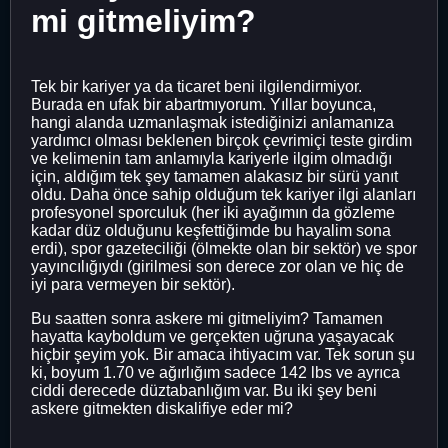
mi gitmeliyim?
Tek bir kariyer ya da ticaret beni ilgilendirmiyor.
Burada en ufak bir abartmıyorum. Yıllar boyunca,
hangi alanda uzmanlaşmak istediğinizi anlamanıza
yardımcı olması beklenen birçok çevrimiçi teste girdim
ve kelimenin tam anlamıyla kariyerle ilgim olmadığı
için, aldığım tek şey tamamen alakasız bir sürü yanıt
oldu. Daha önce sahip olduğum tek kariyer ilgi alanları
profesyonel sporculuk (her iki ayağımın da gözleme
kadar düz olduğunu keşfettiğimde bu hayalim sona
erdi), spor gazeteciliği (ölmekte olan bir sektör) ve spor
yayıncılığıydı (girilmesi son derece zor olan ve hiç de
iyi para vermeyen bir sektör).
Bu saatten sonra askere mi gitmeliyim? Tamamen
hayatta kayboldum ve gerçekten uğruna yaşayacak
hiçbir şeyim yok. Bir amaca ihtiyacım var. Tek sorun şu
ki, boyum 1.70 ve ağırlığım sadece 142 lbs ve ayrıca
ciddi derecede düztabanlığım var. Bu iki şey beni
askere gitmekten diskalifiye eder mi?