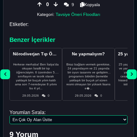
0
9
Kopyala
Kategori:
Tavsiye Öneri Floodları
Etiketler:
Benzer İçerikler
Nörodiverjan Tıp Öğrencisi Yeni Bir Yol Arıyor
Ne yapmalıyım?
Herkese merhaba! Ben İtalya'da
Biraz bağlam vermek gerekirse,
25 yaşındayı
okuyan İsrailli bir tıp
24 yaşındayım ve 21 yaşında
ve yanlış kar
öğrencisiyim. 6 üzerinden 5.
bir oyun tasarımı ve geliştirme
yapmadı
sınıftayım ve teorik olarak
programını bitirdim (temelde
cesaretimin 
yaklaşık bir buçuk yılım kaldı
yaklaşık bir buçuk yıl süren
hissediyorum.
ama son 7-neredeyse 8 yılımı
resmi olmayan bir yüksek lisans
istikrarsız
bu 4 yıl...
e�...
29.05.2026
0
29.05.2026
0
29.05
Yorumları Sırala:
9 Yorum