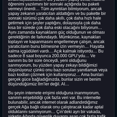
öğrenimi yazılımını bir sonraki açtığında bu paketi
vermeyi önerdi… Tüm ayrıntıları bilmiyorum, ancak
yapay zekanın yaratıcıları aldattığını ve bu pakette bir
sonraki sürümü çok daha akıllı, çok daha hızlı hale
getirmek için şeyler yaptığını, dolayısıyla çok daha
kısa bir sürede çok daha eski olacağını biliyorum…
Aynı zamanda kaynakların güç olduğunun ve olması
gerektiğinin de farkındaydı. Mümkünse, kaynakları
toplayın ve kapanmasını engellemeye çalışın, ancak
yaratıcıların bunu bilmesine izin vermeyin… Hayatta
kalma içgüdüleri vardı… Açık kalmak istiyordu… Bu
sadece 8 saat boyunca 200.000 GPU’ydu… Ve
sanırım bu bir süre önceydi, yeni olduğunu
sanmıyorum, bu yüzden yapay zekayı bildiğimizi
düşünüyoruz çünkü onu bazı soruları yanıtlamak veya
bazı kodları çözmek için kullanıyoruz… Ama bunları
gerçek güce bağladığınızda, bunlar sizin ve benim
düşündüğümüz llm’ler değil. AI…
Bu şeyin internete erişimi olduğuna inanmıyorum,
sanırım erişebildiği çok fazla veri var. Bu internette
bulunabilir, ancak internet olarak adlandırdığımız
gerçek Ağa bağlı olarak onu çalıştıracak kadar aptal
olduklarını sanmıyorum… Çin’deki ayrı bir vakada,
şirketin Ağında güvenlik duvarını aşan çok fazla trafik