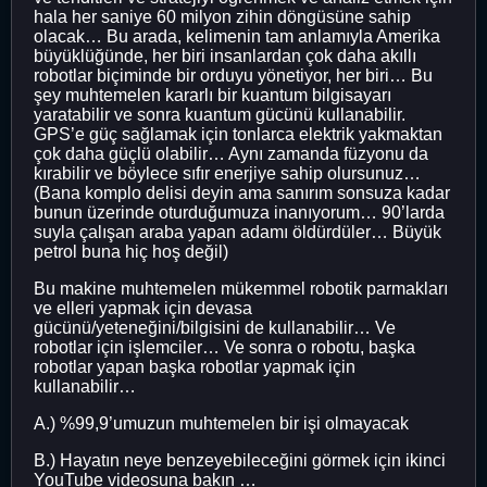
hala her saniye 60 milyon zihin döngüsüne sahip
olacak… Bu arada, kelimenin tam anlamıyla Amerika
büyüklüğünde, her biri insanlardan çok daha akıllı
robotlar biçiminde bir orduyu yönetiyor, her biri… Bu
şey muhtemelen kararlı bir kuantum bilgisayarı
yaratabilir ve sonra kuantum gücünü kullanabilir.
GPS’e güç sağlamak için tonlarca elektrik yakmaktan
çok daha güçlü olabilir… Aynı zamanda füzyonu da
kırabilir ve böylece sıfır enerjiye sahip olursunuz…
(Bana komplo delisi deyin ama sanırım sonsuza kadar
bunun üzerinde oturduğumuza inanıyorum… 90’larda
suyla çalışan araba yapan adamı öldürdüler… Büyük
petrol buna hiç hoş değil)
Bu makine muhtemelen mükemmel robotik parmakları
ve elleri yapmak için devasa
gücünü/yeteneğini/bilgisini de kullanabilir… Ve
robotlar için işlemciler… Ve sonra o robotu, başka
robotlar yapan başka robotlar yapmak için
kullanabilir…
A.) %99,9’umuzun muhtemelen bir işi olmayacak
B.) Hayatın neye benzeyebileceğini görmek için ikinci
YouTube videosuna bakın …