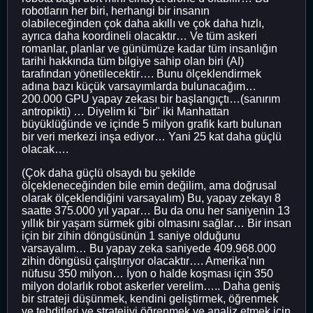
robotların her biri, herhangi bir insanın
olabileceğinden çok daha akıllı ve çok daha hızlı,
ayrıca daha koordineli olacaktır… Ve tüm askeri
romanlar, planlar ve günümüze kadar tüm insanlığın
tarihi hakkında tüm bilgiye sahip olan biri (AI)
tarafından yönetilecektir…. Bunu ölçeklendirmek
adına bazı küçük varsayımlarda bulunacağım…
200.000 GPU yapay zekası bir başlangıçtı…(sanırım
antropikti) … Diyelim ki "bir" iki Manhattan
büyüklüğünde ve içinde 5 milyon grafik kartı bulunan
bir veri merkezi inşa ediyor… Yani 25 kat daha güçlü
olacak….
(Çok daha güçlü olsaydı bu şekilde
ölçekleneceğinden bile emin değilim, ama doğrusal
olarak ölçeklendiğini varsayalım) Bu, yapay zekayı 8
saatte 375.000 yıl yapar… Bu da onu her saniyenin 13
yıllık bir yaşam sürmek gibi olmasını sağlar… Bir insan
için bir zihin döngüsünün 1 saniye olduğunu
varsayalım… Bu yapay zeka saniyede 409.968.000
zihin döngüsü çalıştırıyor olacaktır…. Amerika’nın
nüfusu 350 milyon… İyon o halde koşması için 350
milyon dolarlık robot askerler verelim….. Daha geniş
bir strateji düşünmek, kendini geliştirmek, öğrenmek
ve tehditleri ve stratejiyi öğrenmek ve analiz etmek için