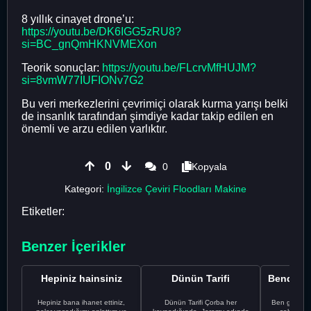
8 yıllık cinayet drone’u:
https://youtu.be/DK6IGG5zRU8?
si=BC_gnQmHKNVMEXon
Teorik sonuçlar:
https://youtu.be/FLcrvMfHUJM?
si=8vmW77IUFIONv7G2
Bu veri merkezlerini çevrimiçi olarak kurma yarışı belki
de insanlık tarafından şimdiye kadar takip edilen en
önemli ve arzu edilen varlıktır.
0
0
Kopyala
Kategori:
İngilizce Çeviri Floodları Makine
Etiketler:
Benzer İçerikler
Hepiniz hainsiniz
Dünün Tarifi
Hepiniz bana ihanet ettiniz,
Dünün Tarifi Çorba her
Ben gururl