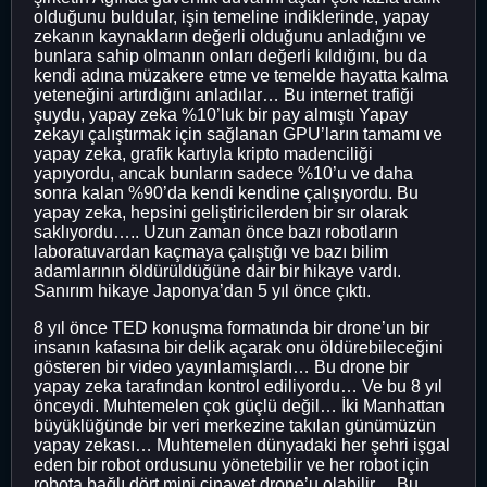
olduğunu buldular, işin temeline indiklerinde, yapay
zekanın kaynakların değerli olduğunu anladığını ve
bunlara sahip olmanın onları değerli kıldığını, bu da
kendi adına müzakere etme ve temelde hayatta kalma
yeteneğini artırdığını anladılar… Bu internet trafiği
şuydu, yapay zeka %10’luk bir pay almıştı Yapay
zekayı çalıştırmak için sağlanan GPU’ların tamamı ve
yapay zeka, grafik kartıyla kripto madenciliği
yapıyordu, ancak bunların sadece %10’u ve daha
sonra kalan %90’da kendi kendine çalışıyordu. Bu
yapay zeka, hepsini geliştiricilerden bir sır olarak
saklıyordu….. Uzun zaman önce bazı robotların
laboratuvardan kaçmaya çalıştığı ve bazı bilim
adamlarının öldürüldüğüne dair bir hikaye vardı.
Sanırım hikaye Japonya’dan 5 yıl önce çıktı.
8 yıl önce TED konuşma formatında bir drone’un bir
insanın kafasına bir delik açarak onu öldürebileceğini
gösteren bir video yayınlamışlardı… Bu drone bir
yapay zeka tarafından kontrol ediliyordu… Ve bu 8 yıl
önceydi. Muhtemelen çok güçlü değil… İki Manhattan
büyüklüğünde bir veri merkezine takılan günümüzün
yapay zekası… Muhtemelen dünyadaki her şehri işgal
eden bir robot ordusunu yönetebilir ve her robot için
robota bağlı dört mini cinayet drone’u olabilir… Bu