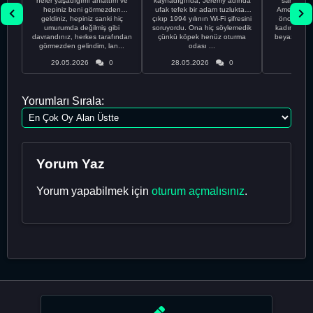
neler yaşadığımı anlattım ve
kaynadığında, Jeremy adında
sahip %10
hepiniz beni görmezden
ufak tefek bir adam tuzluktan
Amerikalıyı
geldiniz, hepiniz sanki hiç
çıkıp 1994 yılının Wi-Fi şifresini
önce ünive
umurumda değilmiş gibi
soruyordu. Ona hiç söylemedik
kadınla ta
davrandınız, herkes tarafından
çünkü köpek henüz oturma
beyaz olduğu
görmezden gelindim, lan...
odası ...
bir
29.05.2026
0
28.05.2026
0
28.05
Yorumları Sırala:
Yorum Yaz
Yorum yapabilmek için
oturum açmalısınız
.