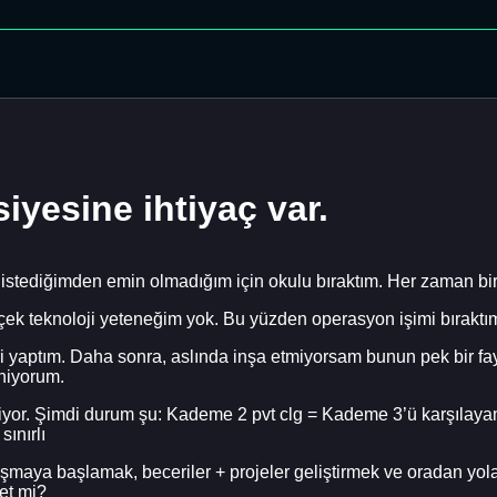
iyesine ihtiyaç var.
k istediğimden emin olmadığım için okulu bıraktım. Her zaman bir
ek teknoloji yeteneğim yok. Bu yüzden operasyon işimi bırakt
ori yaptım. Daha sonra, aslında inşa etmiyorsam bunun pek bir fay
niyorum.
riyor. Şimdi durum şu: Kademe 2 pvt clg = Kademe 3’ü karşılayam
sınırlı
çalışmaya başlamak, beceriler + projeler geliştirmek ve oradan y
et mi?