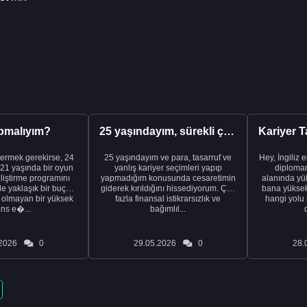
pmalıyım?
25 yaşındayım, sürekli çalışıyorum ve hâlâ maddi a...
ermek gerekirse, 24
25 yaşındayım ve para, tasarruf ve
Hey, İngiliz 
21 yaşında bir oyun
yanlış kariyer seçimleri yapıp
diplomam
liştirme programını
yapmadığım konusunda cesaretimin
alanında yük
de yaklaşık bir buçuk
giderek kırıldığını hissediyorum. Çok
bana yüksek 
i olmayan bir yüksek
fazla finansal istikrarsızlık ve
hangi yolu 
ans e�...
bağımlıl...
2026
0
29.05.2026
0
28.