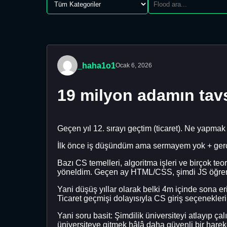
_haha1o1
Ocak 6, 2026
19 milyon adamın tavs
Geçen yıl 12. sırayı geçtim (ticaret). Ne yapma
İlk önce iş düşündüm ama sermayem yok + gerç
Bazı CS temelleri, algoritma işleri ve birçok te
yöneldim. Geçen ay HTML/CSS, şimdi JS öğre
Yani düşüş yıllar olarak belki 4m içinde sona e
Ticaret geçmişi dolayısıyla CS giriş seçenekleri 
Yani soru basit: Şimdilik üniversiteyi atlayıp 
üniversiteye gitmek hâlâ daha güvenli bir harek