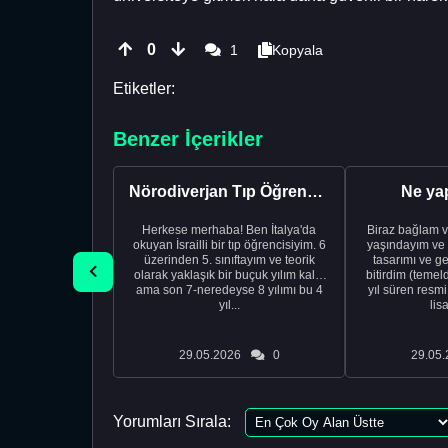
0
1
Kopyala
Etiketler:
Benzer İçerikler
Nörodiverjan Tıp Öğrencisi Yeni Bir Yol Arıyor
Ne ya
Herkese merhaba! Ben İtalya'da
Biraz bağlam v
okuyan İsrailli bir tıp öğrencisiyim. 6
yaşındayım ve 
üzerinden 5. sınıftayım ve teorik
tasarımı ve ge
olarak yaklaşık bir buçuk yılım kaldı
bitirdim (temel
ama son 7-neredeyse 8 yılımı bu 4
yıl süren resm
yıl...
lis
29.05.2026
0
29.05.
Yorumları Sırala: