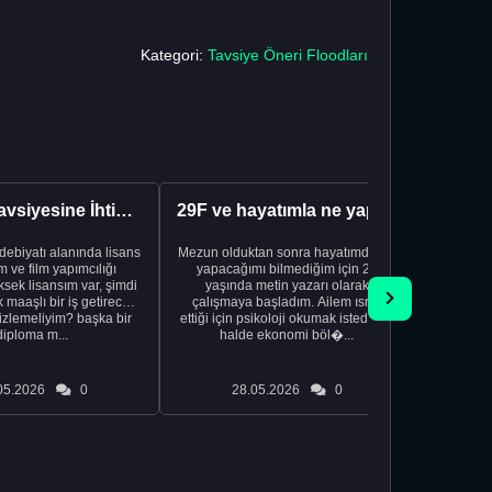
Kategori:
Tavsiye Öneri Floodları
Kariyer Tavsiyesine İhtiyacınız Var
29F ve hayatımla ne yapacağımı bilmiyorum
edebiyatı alanında lisans
Mezun olduktan sonra hayatımda ne
Yeni bir
 ve film yapımcılığı
yapacağımı bilmediğim için 20
vardiya. 
sek lisansım var, şimdi
yaşında metin yazarı olarak
Hs'den
maaşlı bir iş getirecek
çalışmaya başladım. Ailem ısrar
taşınd
izlemeliyim? başka bir
ettiği için psikoloji okumak istediğim
zamanlar
diploma m...
halde ekonomi böl�...
otel
05.2026
0
28.05.2026
0