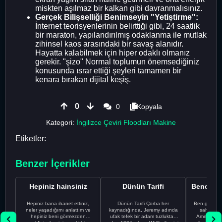
miskten aşılmaz bir kalkan gibi davranmalısınız.
Gerçek Bilişselliği Benimseyin "Yetiştirme":
İnternet teorisyenlerinin belirttiği gibi, 24 saatlik
bir maraton, yapılandırılmış odaklanma ile mutlak
zihinsel kaos arasındaki bir savaş alanıdır.
Hayatta kalabilmek için hiper odaklı olmanız
gerekir. "şizo" Normal toplumun önemsediğiniz
konusunda ısrar ettiği şeyleri tamamen bir
kenara bırakan dijital keşiş.
0
0
Kopyala
Kategori:
İngilizce Çeviri Floodları Makine
Etiketler:
Benzer İçerikler
Hepiniz hainsiniz
Dünün Tarifi
Hepiniz bana ihanet ettiniz,
Dünün Tarifi Çorba her
Ben gururl
neler yaşadığımı anlattım ve
kaynadığında, Jeremy adında
sahip %10
hepiniz beni görmezden
ufak tefek bir adam tuzluktan
Amerikalıyı