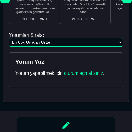
geldiniz, hepiniz sanki hiç
çıkıp 1994 yılının Wi-Fi şifresini
önce ünive
umurumda değilmiş gibi
soruyordu. Ona hiç söylemedik
kadınla ta
davrandınız, herkes tarafından
çünkü köpek henüz oturma
beyaz olduğu
görmezden gelindim, lan...
odası ...
bir
29.05.2026
0
28.05.2026
0
28.05
Yorumları Sırala:
Yorum Yaz
Yorum yapabilmek için
oturum açmalısınız
.