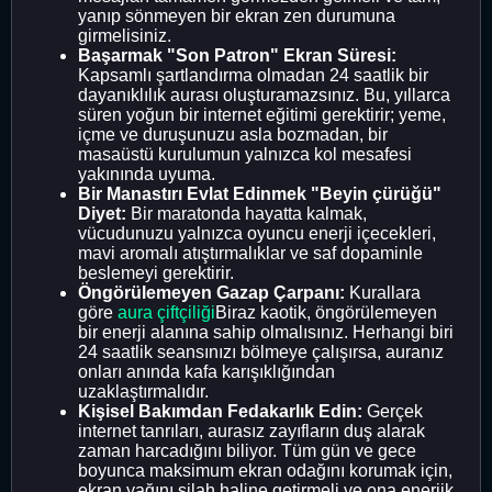
yanıp sönmeyen bir ekran zen durumuna
girmelisiniz.
Başarmak "Son Patron" Ekran Süresi:
Kapsamlı şartlandırma olmadan 24 saatlik bir
dayanıklılık aurası oluşturamazsınız. Bu, yıllarca
süren yoğun bir internet eğitimi gerektirir; yeme,
içme ve duruşunuzu asla bozmadan, bir
masaüstü kurulumun yalnızca kol mesafesi
yakınında uyuma.
Bir Manastırı Evlat Edinmek "Beyin çürüğü"
Diyet:
Bir maratonda hayatta kalmak,
vücudunuzu yalnızca oyuncu enerji içecekleri,
mavi aromalı atıştırmalıklar ve saf dopaminle
beslemeyi gerektirir.
Öngörülemeyen Gazap Çarpanı:
Kurallara
göre
aura çiftçiliği
Biraz kaotik, öngörülemeyen
bir enerji alanına sahip olmalısınız. Herhangi biri
24 saatlik seansınızı bölmeye çalışırsa, auranız
onları anında kafa karışıklığından
uzaklaştırmalıdır.
Kişisel Bakımdan Fedakarlık Edin:
Gerçek
internet tanrıları, aurasız zayıfların duş alarak
zaman harcadığını biliyor. Tüm gün ve gece
boyunca maksimum ekran odağını korumak için,
ekran yağını silah haline getirmeli ve ona enerjik