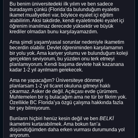
Bu benim üniversitedeki ilk yılım ve ben sadece
buradayım çünkü (Florida’da bulunduğum eyaletin
ikamet muafiyetleri var, böylece eyalet içi eğitim
alabilirim. Aksi takdirde, kendi eyaletimdeki eyalet içi
öğrenim inanılmaz derecede yüksektir ve büyük
krediler olmadan bunu karşılayamazdım.
Ama şimdi yaşam/yasal sorunlar nedeniyle ikametim
becerdin olabilir. Devlet öğreniminden karşılamamın
bir yolu yok. Ama kariyer yolumu ve bulunduğum koleji
gerçekten seviyorum, bu yüzden onu terk etmeyi
planlamıyorum. Kendi başıma devlete hak kazanana
kadar 1-2 yıl ayrılmam gerekecek.
Ama ne yapacağım? Üniversiteye dönmeyi
planlarsam 1-2 yıl ticaret okuluna gitmeyi haklı
çıkarmaz. Asker de değil. Açıkçası evde çürümem.
Muhtemelen bir iş bulacağım ama ne tür bir fikrim yok.
Özellikle BC Florida’ya özgü çalışma hakkında fazla
bir şey bilmiyorum.
Bunların hiçbiri henüz kesin değil ve ben
BELKİ
ikametimi kurtarabilmek. Ama bokun fan’a
düşündüğümden daha erken vurması durumunda yol
arıyorum.