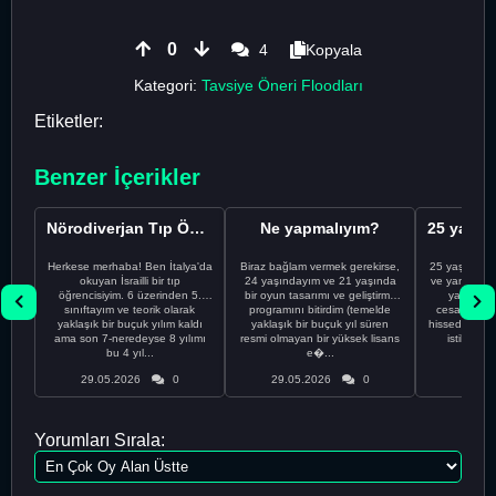
0
4
Kopyala
Kategori:
Tavsiye Öneri Floodları
Etiketler:
Benzer İçerikler
Nörodiverjan Tıp Öğrencisi Yeni Bir Yol Arıyor
Ne yapmalıyım?
Herkese merhaba! Ben İtalya'da
Biraz bağlam vermek gerekirse,
25 yaşındayı
okuyan İsrailli bir tıp
24 yaşındayım ve 21 yaşında
ve yanlış kar
öğrencisiyim. 6 üzerinden 5.
bir oyun tasarımı ve geliştirme
yapmadı
sınıftayım ve teorik olarak
programını bitirdim (temelde
cesaretimin 
yaklaşık bir buçuk yılım kaldı
yaklaşık bir buçuk yıl süren
hissediyorum.
ama son 7-neredeyse 8 yılımı
resmi olmayan bir yüksek lisans
istikrarsız
bu 4 yıl...
e�...
29.05.2026
0
29.05.2026
0
29.05
Yorumları Sırala: