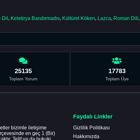
 Dil
,
Keletirya Bandırmadıs
,
Kültürel Köken
,
Lazca
,
Roman Dili
25135
17783
Toplam Yorum
Toplam Üye
Faydalı Linkler
tler bizimle iletişime
Gizlilik Politikası
erçevesinde en geç 1 (Bir)
Hakkımızda
aktır. Telif ya da hukuki