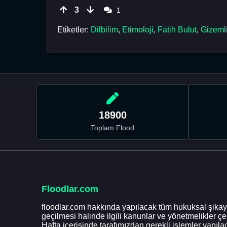
3
1
Etiketler:
Dilbilim
,
Etimoloji
,
Fatih Bulut
,
Gizemli
18900
Toplam Flood
Floodlar.com
floodlar.com hakkında yapılacak tüm hukuksal şikaye
geçilmesi halinde ilgili kanunlar ve yönetmelikler ç
Hafta içerisinde tarafımızdan gerekli işlemler yapılac