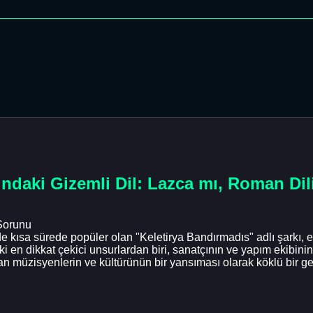
ındaki Gizemli Dil: Lazca mı, Roman Dil
 Sorunu
e kısa sürede popüler olan "Keletirya Bandırmadıs" adlı şarkı, en
aki en dikkat çekici unsurlardan biri, sanatçının ve yapım ekibini
an müzisyenlerin ve kültürünün bir yansıması olarak köklü bir gel