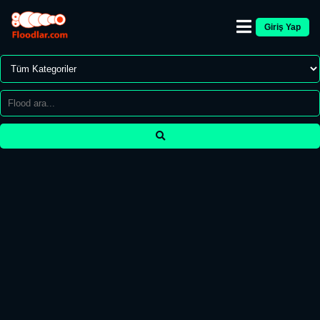
Giriş Yap