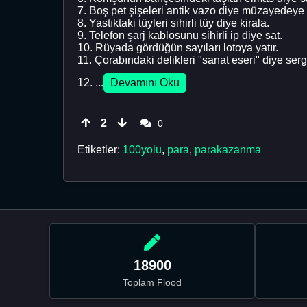
7. Boş pet şişeleri antik vazo diye müzayedeye 
8. Yastıktaki tüyleri sihirli tüy diye kirala.
9. Telefon şarj kablosunu sihirli ip diye sat.
10. Rüyada gördüğün sayıları lotoya yatır.
11. Çorabındaki delikleri "sanat eseri" diye serg
12. ...
Devamını Oku
2
0
Etiketler:
100yolu
,
para
,
parakazanma
18900
Toplam Flood