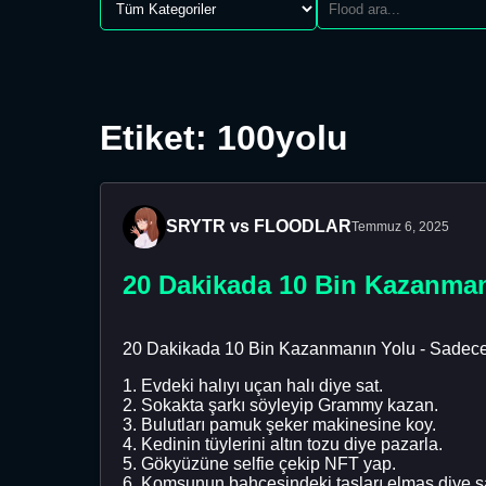
Etiket: 100yolu
SRYTR vs FLOODLAR
Temmuz 6, 2025
20 Dakikada 10 Bin Kazanman
20 Dakikada 10 Bin Kazanmanın Yolu - Sadece
1. Evdeki halıyı uçan halı diye sat.
2. Sokakta şarkı söyleyip Grammy kazan.
3. Bulutları pamuk şeker makinesine koy.
4. Kedinin tüylerini altın tozu diye pazarla.
5. Gökyüzüne selfie çekip NFT yap.
6. Komşunun bahçesindeki taşları elmas diye s