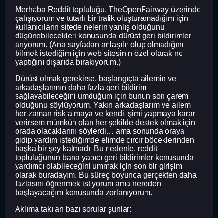
Merhaba Reddit topluluğu. TheOpenFairway üzerinde
çalışıyorum ve tutarlı bir trafik oluşturamadığım için
kullanıcıların sitede nelerin yanlış olduğunu
düşünebilecekleri konusunda dürüst geri bildirimler
arıyorum. (Ana sayfadan anlaşılır olup olmadığını
bilmek istediğim için web sitesinin özel olarak ne
yaptığını dışarıda bırakıyorum.)
Dürüst olmak gerekirse, başlangıçta ailemin ve
arkadaşlarımın daha fazla geri bildirim
sağlayabileceğini umduğum için bunun son çarem
olduğunu söylüyorum. Yakın arkadaşlarım ve ailem
her zaman risk almaya ve kendi işimi yapmaya karar
verirsem mümkün olan her şekilde destek olmak için
orada olacaklarını söylerdi… ama sonunda oraya
gidip yardım istediğimde elimde cırcır böceklerinden
başka bir şey kalmadı. Bu nedenle, reddit
topluluğunun bana yapıcı geri bildirimler konusunda
yardımcı olabileceğini ummak için son bir girişim
olarak buradayım. Bu süreç boyunca gerçekten daha
fazlasını öğrenmek istiyorum ama nereden
başlayacağım konusunda zorlanıyorum.
Aklıma takılan bazı sorular şunlar: