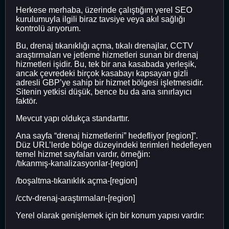
Herkese merhaba, üzerinde çalıştığım yerel SEO
kurulumuyla ilgili biraz tavsiye veya akıl sağlığı
kontrolü arıyorum.
Bu, drenaj tıkanıklığı açma, tıkalı drenajlar, CCTV
araştırmaları ve jetleme hizmetleri sunan bir drenaj
hizmetleri işidir. Bu, tek bir ana kasabada yerleşik,
ancak çevredeki birçok kasabayı kapsayan gizli
adresli GBP’ye sahip bir hizmet bölgesi işletmesidir.
Sitenin yetkisi düşük, bence bu da ana sınırlayıcı
faktör.
Mevcut yapı oldukça standarttır.
Ana sayfa “drenaj hizmetlerini” hedefliyor [region]”.
Düz URL’lerde bölge düzeyindeki terimleri hedefleyen
temel hizmet sayfaları vardır, örneğin:
/tıkanmış-kanalizasyonlar-[region]
/boşaltma-tıkanıklık açma-[region]
/cctv-drenaj-araştırmaları-[region]
Yerel olarak genişlemek için bir konum yapısı vardır: