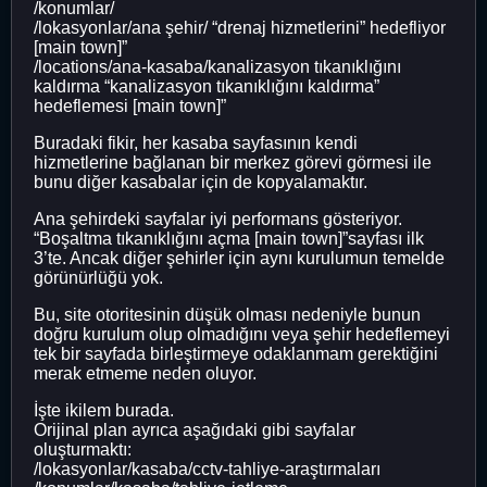
/konumlar/
/lokasyonlar/ana şehir/ “drenaj hizmetlerini” hedefliyor
[main town]”
/locations/ana-kasaba/kanalizasyon tıkanıklığını
kaldırma “kanalizasyon tıkanıklığını kaldırma”
hedeflemesi [main town]”
Buradaki fikir, her kasaba sayfasının kendi
hizmetlerine bağlanan bir merkez görevi görmesi ile
bunu diğer kasabalar için de kopyalamaktır.
Ana şehirdeki sayfalar iyi performans gösteriyor.
“Boşaltma tıkanıklığını açma [main town]”sayfası ilk
3’te. Ancak diğer şehirler için aynı kurulumun temelde
görünürlüğü yok.
Bu, site otoritesinin düşük olması nedeniyle bunun
doğru kurulum olup olmadığını veya şehir hedeflemeyi
tek bir sayfada birleştirmeye odaklanmam gerektiğini
merak etmeme neden oluyor.
İşte ikilem burada.
Orijinal plan ayrıca aşağıdaki gibi sayfalar
oluşturmaktı:
/lokasyonlar/kasaba/cctv-tahliye-araştırmaları