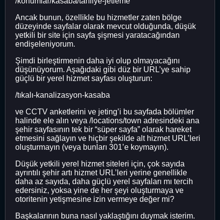
/konumlar/kasaba/tahliye-jetleme
Ancak bunun, özellikle bu hizmetler zaten bölge
düzeyinde sayfalar olarak mevcut olduğunda, düşük
yetkili bir site için sayfa şişmesi yaratacağından
endişeleniyorum.
Şimdi birleştirmenin daha iyi olup olmayacağını
düşünüyorum. Aşağıdaki gibi düz bir URL’ye sahip
güçlü bir yerel hizmet sayfası oluşturun:
/tıkalı-kanalizasyon-kasaba
ve CCTV anketlerini ve jeting’i bu sayfada bölümler
halinde ele alın veya /locations/town adresindeki ana
şehir sayfasının tek bir “süper sayfa” olarak hareket
etmesini sağlayın ve hiçbir şekilde alt hizmet URL’leri
oluşturmayın (veya bunları 301’e koymayın).
Düşük yetkili yerel hizmet siteleri için, çok sayıda
ayrıntılı şehir artı hizmet URL’leri yerine genellikle
daha az sayıda, daha güçlü yerel sayfaları mı tercih
edersiniz, yoksa yine de her şeyi oluşturmaya ve
otoritenin yetişmesine izin vermeye değer mi?
Başkalarının buna nasıl yaklaştığını duymak isterim.