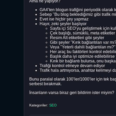
Ama ne yapıyor?
GA4’ten blogun trafiğini periyodik olarak k
Sebep "Bu blog beklediğimiz gibi trafik mi
Evet ise hiçbir şey yapmaz
Hayır, zeki şeyler başlıyor
Sayfa içi SEO’yu geliştirmek için ku
Çek başlığı, sümüklü, meta etiketler 
Resim Alt etiketleri gibi şeyler
Gibi şeyler "Kırık bağlantıları var mı
Veya "Yeterli dahili bağlantıları mı?"
Her araç bu faktörleri kontrol edebili
Başlık daha iyi optimize edilebilirse 
Kırık bir bağlantı bulursa, onu başka 
Trafiği kontrol etmeye devam ediyor
Trafik hala artmıyorsa, anahtar kelimeyi da
Bunu paralal olarak 100’ler/1000’ler için tek ba
serbest bırakmak.
İnsanların varsa biraz geri bildirim ister miyim?
Kategoriler:
SEO