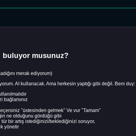
lı buluyor musunuz?
lmadığını merak ediyorum)
yorum. AI kullanacak. Ama herkesin yaptığı gibi değil. Beni duy:
llanılmalıdır
zi bağlarsınız
ri seçersiniz "üstesinden gelmek" Ve vur "Tamam"
ğin ne olduğunu gördüğü gibi
ür bir artış istediğinizi/beklediğinizi soruyor,
ik yönetir