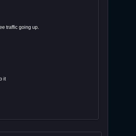
e traffic going up.
 it