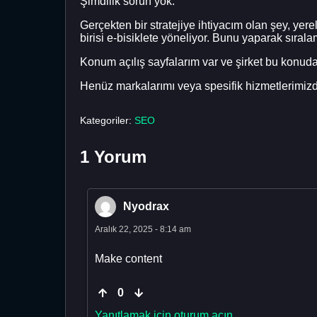
Şimdilik sorun yok.
Gerçekten bir stratejiye ihtiyacım olan şey, yer
birisi e-bisiklete yöneliyor. Bunu yaparak sıral
Konum açılış sayfalarım var ve şirket bu konud
Henüz markalarımı veya spesifik hizmetlerimizd
Kategoriler:
SEO
1 Yorum
Nyodrax
Aralık 22, 2025 - 8:14 am
Make content
0
Yanıtlamak için oturum açın