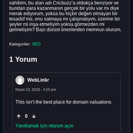
sahibim, bu alan adı Cricbuzz’a oldukça benziyor ve
bundan para kazanmanın gerçek bir yolu var mı diye
merak ediyorum, yoksa bu hiçbir değeri olmayan bir
tesadüf mü, onu satmaya mı çalışmalıyım, üzerine bir
şeyler mi inşa etmeliyim yoksa görmezden mi
gelmeliyim? Bazı dürüst önerilerden memnun olurum.
Kategoriler:
SEO
1 Yorum
WebLinkr
Nisan 22, 2026 - 4:25 pm
This isn’t the best place for domain valuations
0
Yanıtlamak için oturum açın