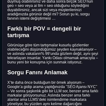
duymuş olabilirsiniz ve daha sonra birçok SEO’nun
geo = seo veya ai llm = seo olduğunu söylediğini
duyabilirsiniz, ancak sizi veya müşterilerinizi
aradığınızda görünür değil mi? Sorun şu ki, sorgu
fanının istemi değiştirmesi …
Farklı bir POV = dengeli bir
tartışma
Görünüşe göre tüm tartışmalar kusurlu gözlemler
olabileceğini düşündüğümüz şeyden kaynaklanıyor –
ve aslında vakaların% 99’unda gözlem değil, aynı şeyi
tekrarlayan insanlar. Yankı Odası olmamak amacıyla –
bunu yeni bir konuşma için sunmak istiyoruz.
Sorgu Fanını Anlamak
X’te daha önce bulduğum bir örnek alıyorum –
Google’a gidip arama yaptığınızda "SEO Ajansı NYC"
– Ve sonra şaşkınlık gibi bir LLM sor, benzer ama farklı
markalar görüyorsunuz. Aslında benzer ama farklı
alanlar ama LLMS’deki isimlendirme markalara
yöneliyor, bu yüzden aynı kelime dağarcığını