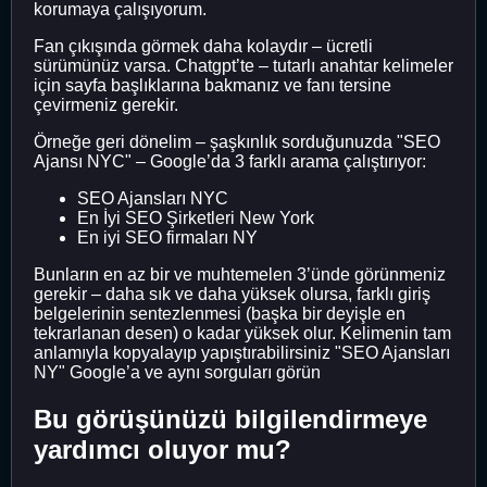
korumaya çalışıyorum.
Fan çıkışında görmek daha kolaydır – ücretli
sürümünüz varsa. Chatgpt’te – tutarlı anahtar kelimeler
için sayfa başlıklarına bakmanız ve fanı tersine
çevirmeniz gerekir.
Örneğe geri dönelim – şaşkınlık sorduğunuzda "SEO
Ajansı NYC" – Google’da 3 farklı arama çalıştırıyor:
SEO Ajansları NYC
En İyi SEO Şirketleri New York
En iyi SEO firmaları NY
Bunların en az bir ve muhtemelen 3’ünde görünmeniz
gerekir – daha sık ve daha yüksek olursa, farklı giriş
belgelerinin sentezlenmesi (başka bir deyişle en
tekrarlanan desen) o kadar yüksek olur. Kelimenin tam
anlamıyla kopyalayıp yapıştırabilirsiniz "SEO Ajansları
NY" Google’a ve aynı sorguları görün
Bu görüşünüzü bilgilendirmeye
yardımcı oluyor mu?