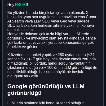
Hey
R/SEO
!
Bu yüzden burada birçok tartışmadan okumak, X,
LinkedIn -yanı sıra uygulamalı bir pavilion cmo Cuma -
AI Search veya LLM SEO veya Geo veya sadece
SEO’ya bakarken herkesin zihnine yakın bir konuya
dalmak istedim.
Her yerde dolaşan çok fazla bilgi var – LLM’lerde
görünürlük ve ihtiyacınız olan şey hakkında ve bence
çok fazla umut veya akıl yürütme konusunda gerçek
örnekler ve gösteri.
X üzerinde bir anket yaptık ve 280 oydan sonra (<24
saatten fazla) - 7 gün boyunca devam etmek zorunda
olmadığımızı biliyorduk, hangi sorgu hayranlarının
çıkışlarının olduğu ve% 100'ünün LLM görünürlüğü ile
nasıl ilişkili olduğu hakkında büyük bir boşluk
olduğunu fark ettik.
Google görünürlüğü vs LLM
görünürlüğü
LLM’lerin sıralama için kendi kriterleri olduğunu