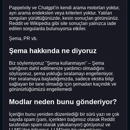
Pappelxity ve Chatgpt’in kendi arama motorları yoktur,
ayrı arama endeksleri veya kriterleri yoktur. Yatılan
sorguları yürüttüğünüzde, kesin sonuçları görürsünüz.
Reddit ve Wikipedia gibi site sonuçları yalnızca iade
edilen sorgularda bulunuyorsa etkiler.
Şema, PR vb.
Şema hakkında ne diyoruz
Biz söylemiyoruz "Şema kullanmayın" – Şema
varlığının dahil edilmenize yardımcı olmadığını
söylüyoruz, şema yokluğu sıralamayı engellemiyor.
Her sıralamaya başladığımızda, sadece ekstra bilgi
sağlayan bir tane olmadığı için şemadan kaçındık ve
görünürlüğümüzü engellemedi
Modlar neden bunu gönderiyor?
İçeriğin bunu yeniden düzenlediği bir sürü yazı ve çok
sayıda spam (yani, içerikten bağımsız olarak Reddit
tarafından spam olarak yakalanıyor) görüyoruz ve
LLMS’den biliyoruz. LLM’lerin bir yorumlayıcı