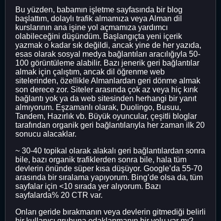
Bu yüzden, babamın işletme sayfasında bir blog
başlattım, dolaylı trafik almamıza veya Alman dil
kurslarının ana işine yol açmamıza yardımcı
olabileceğini düşündüm. Başlangıçta yeni içerik
yazmak o kadar sık ​​değildi, ancak yine de her yazıda,
esas olarak sosyal medya bağlantıları aracılığıyla 50-
100 görüntüleme alabilir. Bazı jenerik geri bağlantılar
almak için çalıştım, ancak dil öğrenme web
sitelerinden, özellikle Almanlardan geri dönme almak
son derece zor. Siteler arasında çok az veya hiç kırık
bağlantı yok ya da web sitesinden herhangi bir yanıt
almıyorum. Eşzamanlı olarak, Duolingo, Busuu,
Tandem, Hazırlık vb. Büyük oyuncular, çeşitli bloglar
tarafından organik geri bağlantılarıyla her zaman ilk 20
sonucu alacaklar.
~ 30-40 topikal olarak alakalı geri bağlantılardan sonra
bile, bazı organik trafiklerden sonra bile, hala tüm
devlerin önünde süper kısa düşüyor. Google’da 55-70
arasında bir sıralama yapıyorum. Bing’de olsa da, tüm
sayfalar için <10 sırada yer alıyorum. Bazı
sayfalarda% 20 CTR var.
Onları geride bırakmanın veya devlerin gitmediği belirli
bir kullanıcı grubuna odaklanmanın bir yolu var mı?