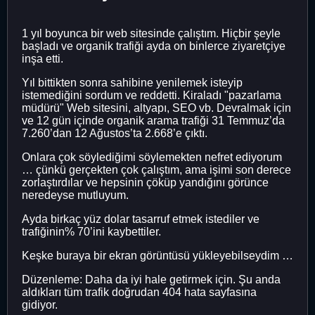
1 yıl boyunca bir web sitesinde çalıştım. Hiçbir şeyle
başladı ve organik trafiği ayda on binlerce ziyaretçiye
inşa etti.
Yıl bittikten sonra sahibine yenilemek isteyip
istemediğini sordum ve reddetti. Kiraladı "pazarlama
müdürü" Web sitesini, altyapı, SEO vb. Devralmak için
ve 12 gün içinde organik arama trafiği 31 Temmuz’da
7.260’dan 12 Ağustos’ta 2.668’e çıktı.
Onlara çok söylediğimi söylemekten nefret ediyorum
… çünkü gerçekten çok çalıştım, ama işimi son derece
zorlaştırdılar ve hepsinin çöküp yandığını görünce
neredeyse mutluyum.
Ayda birkaç yüz dolar tasarruf etmek istediler ve
trafiğinin% 70’ini kaybettiler.
Keşke buraya bir ekran görüntüsü yükleyebilseydim …
Düzenleme: Daha da iyi hale getirmek için. Şu anda
aldıkları tüm trafik doğrudan 404 hata sayfasına
gidiyor.