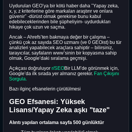
Uydurulan GEO’ya bir kötü haber daha "Yapay zeka,
x, y, z kriterlerine göre markaları araştırır ve onlara
güvenir" -dürüst olmak gerekirse bunu kabul
edebileceklerinden bile şüpheliyim- uydurdukları
hikaye çok uzun ve saçma.
Ancak – Ahrefs’ten bakmaya değer bir çalışma –
çünkü çok az sayıda SEO uzmanı (ve 0 GEOist) bu tür
analizleri yapabilecek araçlara sahiptir – bilirsiniz,
tarayıcılar, sayfaların www’sinin bir kopyasına sahip
olmak, Google’daki sıralama geçmişi.
Açıkçası doğruluyor
r/SEO
Bir LLM’de görünmek için,
Google’da ilk sırada yer almanız gerekir.
Fan Çıkışını
Sorgula.
Bazı ilginç efsanelerin çürütülmesi
GEO Efsanesi: Yüksek
Lisans/Yapay Zeka aşkı "taze"
Alıntı yapılan ortalama sayfa 500 günlüktür