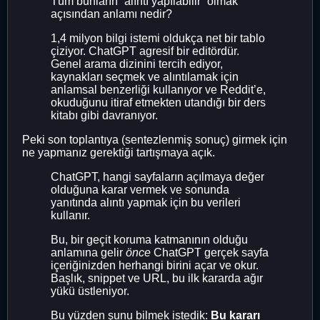
Tüm bunların “alıntı yapılabilir” olmak
açısından anlamı nedir?
1,4 milyon bilgi istemi oldukça net bir tablo
çiziyor. ChatGPT agresif bir editördür.
Genel arama dizinini tercih ediyor,
kaynakları seçmek ve alıntılamak için
anlamsal benzerliği kullanıyor ve Reddit’e,
okuduğunu itiraf etmekten utandığı bir ders
kitabı gibi davranıyor.
Peki son toplantıya (sentezlenmiş sonuç) girmek için
ne yapmanız gerektiği tartışmaya açık.
ChatGPT, hangi sayfaların açılmaya değer
olduğuna karar vermek ve sonunda
yanıtında alıntı yapmak için bu verileri
kullanır.
Bu, bir geçit koruma katmanının olduğu
anlamına gelir
önce
ChatGPT gerçek sayfa
içeriğinizden herhangi birini açar ve okur.
Başlık, snippet ve URL, bu ilk kararda ağır
yükü üstleniyor.
Bu yüzden şunu bilmek istedik:
Bu kararı