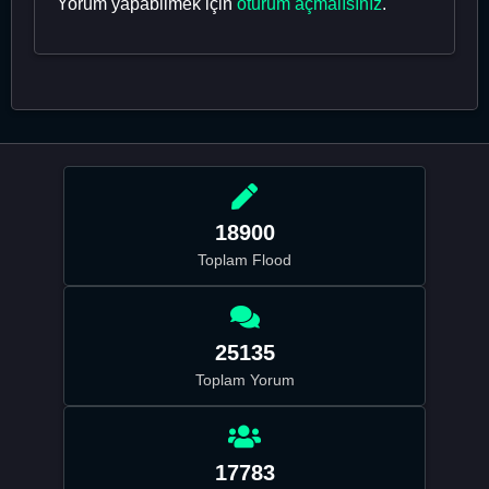
Yorum yapabilmek için
oturum açmalısınız
.
18900
Toplam Flood
25135
Toplam Yorum
17783