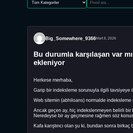
Big_Somewhere_9366
Mart 6, 2026
Bu durumla karşılaşan var mı
ekleniyor
Herkese merhaba,
Garip bir indeksleme sorunuyla ilgili tavsiyeye i
Web sitemin (abhiloans) normalde indeksleme sor
Ancak geçen ay, hiç indekslenmeyen belirli bi
Neredeyse bir ay geçmesine rağmen söz konusu
Kafa karıştırıcı olan şu ki, bundan sonra birka