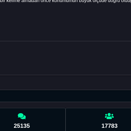
la bir kelime almadan önce konumumun büyük ölçüde doğru oldu
25135
17783