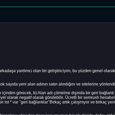
arkadaşa yardımcı olan bir geliştiriciyim, bu yüzden genel olara
 sayıda yeni alan adının satın alındığını ve sitelerine yönlendiri
çinden görecek, b) Alan adı çömelme dışında bir geri bağlantı o
iyel olarak negatif olarak görülebilir. Ücretli bir semrush hesab
 lot * var "geri bağlantılar"Birkaç artık çalışmıyor ve birkaç ye