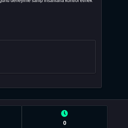
ğunu deneyime sahip insanlarla kontrol etmek
0