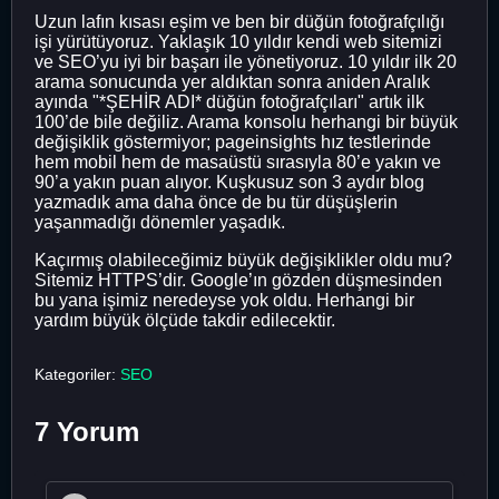
Uzun lafın kısası eşim ve ben bir düğün fotoğrafçılığı
işi yürütüyoruz. Yaklaşık 10 yıldır kendi web sitemizi
ve SEO’yu iyi bir başarı ile yönetiyoruz. 10 yıldır ilk 20
arama sonucunda yer aldıktan sonra aniden Aralık
ayında "*ŞEHİR ADI* düğün fotoğrafçıları" artık ilk
100’de bile değiliz. Arama konsolu herhangi bir büyük
değişiklik göstermiyor; pageinsights hız testlerinde
hem mobil hem de masaüstü sırasıyla 80’e yakın ve
90’a yakın puan alıyor. Kuşkusuz son 3 aydır blog
yazmadık ama daha önce de bu tür düşüşlerin
yaşanmadığı dönemler yaşadık.
Kaçırmış olabileceğimiz büyük değişiklikler oldu mu?
Sitemiz HTTPS’dir. Google’ın gözden düşmesinden
bu yana işimiz neredeyse yok oldu. Herhangi bir
yardım büyük ölçüde takdir edilecektir.
Kategoriler:
SEO
7 Yorum