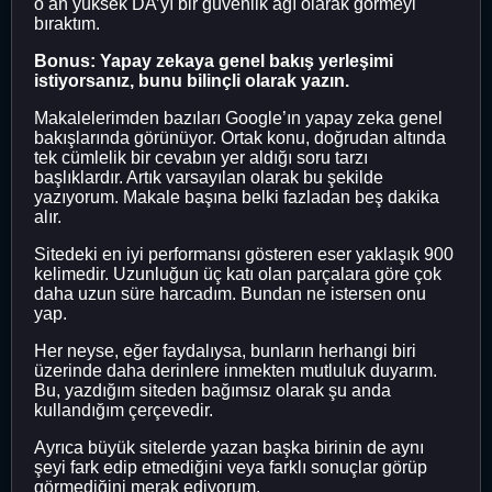
o an yüksek DA’yı bir güvenlik ağı olarak görmeyi
bıraktım.
Bonus: Yapay zekaya genel bakış yerleşimi
istiyorsanız, bunu bilinçli olarak yazın.
Makalelerimden bazıları Google’ın yapay zeka genel
bakışlarında görünüyor. Ortak konu, doğrudan altında
tek cümlelik bir cevabın yer aldığı soru tarzı
başlıklardır. Artık varsayılan olarak bu şekilde
yazıyorum. Makale başına belki fazladan beş dakika
alır.
Sitedeki en iyi performansı gösteren eser yaklaşık 900
kelimedir. Uzunluğun üç katı olan parçalara göre çok
daha uzun süre harcadım. Bundan ne istersen onu
yap.
Her neyse, eğer faydalıysa, bunların herhangi biri
üzerinde daha derinlere inmekten mutluluk duyarım.
Bu, yazdığım siteden bağımsız olarak şu anda
kullandığım çerçevedir.
Ayrıca büyük sitelerde yazan başka birinin de aynı
şeyi fark edip etmediğini veya farklı sonuçlar görüp
görmediğini merak ediyorum.