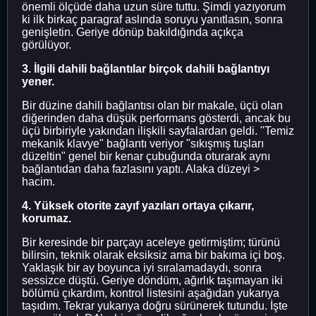
önemli ölçüde daha uzun süre tuttu. Şimdi yazıyorum
ki ilk birkaç paragraf aslında soruyu yanıtlasın, sonra
genişletin. Geriye dönüp bakıldığında açıkça
görülüyor.
3. İlgili dahili bağlantılar birçok dahili bağlantıyı
yener.
Bir düzine dahili bağlantısı olan bir makale, üçü olan
diğerinden daha düşük performans gösterdi, ancak bu
üçü birbiriyle yakından ilişkili sayfalardan geldi. "Temiz
mekanik klavye" bağlantı veriyor "sıkışmış tuşları
düzeltin" genel bir kenar çubuğunda oturarak aynı
bağlantıdan daha fazlasını yaptı. Alaka düzeyi >
hacim.
4. Yüksek otorite zayıf yazıları ortaya çıkarır,
korumaz.
Bir keresinde bir parçayı aceleye getirmiştim; türünü
bilirsin, teknik olarak eksiksiz ama bir bakıma içi boş.
Yaklaşık bir ay boyunca iyi sıralamadaydı, sonra
sessizce düştü. Geriye döndüm, ağırlık taşımayan iki
bölümü çıkardım, kontrol listesini aşağıdan yukarıya
taşıdım. Tekrar yukarıya doğru sürünerek tutundu. İşte