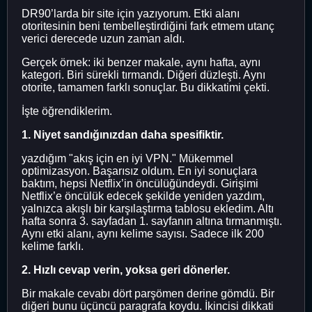
DR90’larda bir site için yazıyorum. Etki alanı
otoritesinin beni tembelleştirdiğini fark etmem utanç
verici derecede uzun zaman aldı.
Gerçek örnek: iki benzer makale, aynı hafta, aynı
kategori. Biri sürekli tırmandı. Diğeri düzleşti. Aynı
otorite, tamamen farklı sonuçlar. Bu dikkatimi çekti.
İşte öğrendiklerim.
1. Niyet sandığınızdan daha spesifiktir.
yazdığım "akış için en iyi VPN." Mükemmel
optimizasyon. Başarısız oldum. En iyi sonuçlara
baktım, hepsi Netflix’in öncülüğündeydi. Girişimi
Netflix’e öncülük edecek şekilde yeniden yazdım,
yalnızca akışlı bir karşılaştırma tablosu ekledim. Altı
hafta sonra 3. sayfadan 1. sayfanın altına tırmanmıştı.
Aynı etki alanı, aynı kelime sayısı. Sadece ilk 200
kelime farklı.
2. Hızlı cevap verin, yoksa geri dönerler.
Bir makale cevabı dört parşömen derine gömdü. Bir
diğeri bunu üçüncü paragrafa koydu. İkincisi dikkati