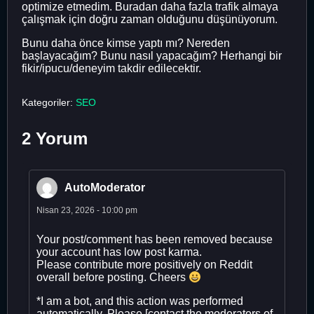
optimize etmedim. Buradan daha fazla trafik almaya
çalışmak için doğru zaman olduğunu düşünüyorum.
Bunu daha önce kimse yaptı mı? Nereden
başlayacağım? Bunu nasıl yapacağım? Herhangi bir
fikir/ipucu/deneyim takdir edilecektir.
Kategoriler:
SEO
2 Yorum
AutoModerator
Nisan 23, 2026 - 10:00 pm
Your post/comment has been removed because
your account has low post karma.
Please contribute more positively on Reddit
overall before posting. Cheers
*I am a bot, and this action was performed
automatically. Please [contact the moderators of