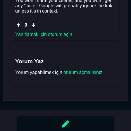
You won’t harm your clients, and you won’t get
any “juice.” Google will probably ignore the link
unless it’s in context.
0
Yanıtlamak için oturum açın
Yorum Yaz
Yorum yapabilmek için
oturum açmalısınız
.