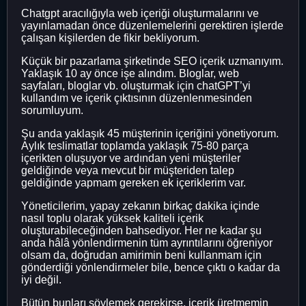
Chatgpt aracılığıyla web içeriği oluşturmalarını ve
yayınlamadan önce düzenlemelerini gerektiren işlerde
çalışan kişilerden de fikir bekliyorum.
Küçük bir pazarlama şirketinde SEO içerik uzmanıyım.
Yaklaşık 10 ay önce işe alındım. Bloglar, web
sayfaları, bloglar vb. oluşturmak için chatGPT’yi
kullandım ve içerik çıktısının düzenlenmesinden
sorumluyum.
Şu anda yaklaşık 45 müşterinin içeriğini yönetiyorum.
Aylık teslimatlar toplamda yaklaşık 75-80 parça
içerikten oluşuyor ve ardından yeni müşteriler
geldiğinde veya mevcut bir müşteriden talep
geldiğinde yapmam gereken ek içeriklerim var.
Yöneticilerim, yapay zekanın birkaç dakika içinde
nasıl toplu olarak yüksek kaliteli içerik
oluşturabileceğinden bahsediyor. Her ne kadar şu
anda hâlâ yönlendirmenin tüm ayrıntılarını öğreniyor
olsam da, doğrudan amirimin beni kullanmam için
gönderdiği yönlendirmeler bile, bence çıktı o kadar da
iyi değil.
Bütün bunları söylemek gerekirse, içerik üretmemin