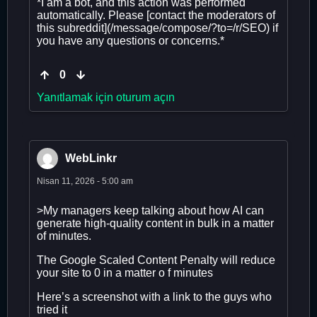
*I am a bot, and this action was performed
automatically. Please [contact the moderators of
this subreddit](/message/compose/?to=/r/SEO) if
you have any questions or concerns.*
0
Yanıtlamak için oturum açın
WebLinkr
Nisan 11, 2026 - 5:00 am
>My managers keep talking about how AI can
generate high-quality content in bulk in a matter
of minutes.
The Google Scaled Content Penalty will reduce
your site to 0 in a matter o f minutes
Here’s a screenshot with a link to the guys who
tried it