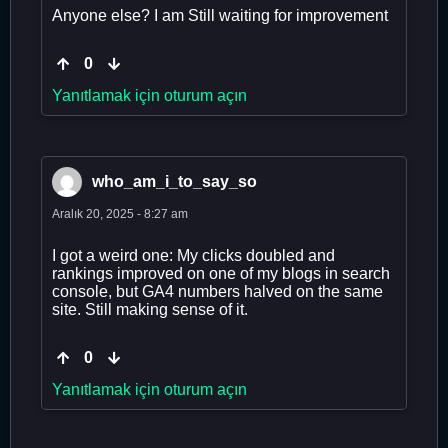
Anyone else? I am Still waiting for improvement
0
Yanıtlamak için oturum açın
who_am_i_to_say_so
Aralık 20, 2025 - 8:27 am
I got a weird one: My clicks doubled and
rankings improved on one of my blogs in search
console, but GA4 numbers halved on the same
site. Still making sense of it.
0
Yanıtlamak için oturum açın