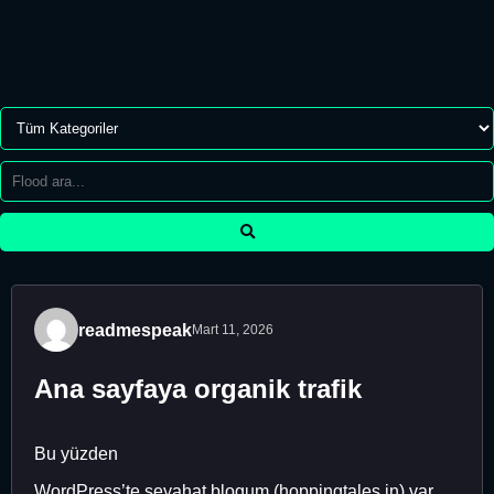
readmespeak
Mart 11, 2026
Ana sayfaya organik trafik
Bu yüzden
WordPress’te seyahat blogum (hoppingtales.in) var.