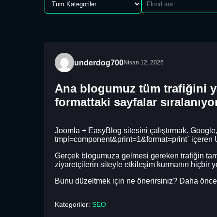
underdog700
Nisan 12, 2026
Ana blogumuz tüm trafiğini ya
formattaki sayfalar sıralanıyo
Joomla + EasyBlog sitesini çalıştırmak. Google,
tmpl=component&print=1&format=print` içeren 
Gerçek blogumuza gelmesi gereken trafiğin tamam
ziyaretçilerin siteyle etkileşim kurmanın hiçbi
Bunu düzeltmek için ne önerirsiniz? Daha önce J
Kategoriler:
SEO