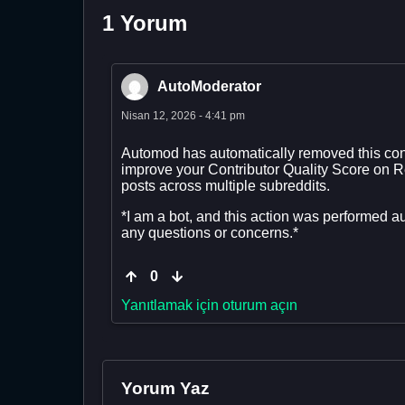
1 Yorum
AutoModerator
Nisan 12, 2026 - 4:41 pm
Automod has automatically removed this cont
improve your Contributor Quality Score on 
posts across multiple subreddits.
*I am a bot, and this action was performed a
any questions or concerns.*
0
Yanıtlamak için oturum açın
Yorum Yaz