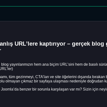
nlış URL’lere kaptırıyor – gerçek blog g
r
 blog yayınlarımızın hem ana biçim URL’sini hem de basılı sürüml
URL’ler)
ı, tüm gezinmeyi, CTA’ları ve site öğelerini dışarıda bırakan b
r yolu olmayan çıkmaz bir sayfaya ulaşması nedeniyle doğrudan ka
oomla’da benzer bir sorunla karşılaşan var mı? Sizin için neyi