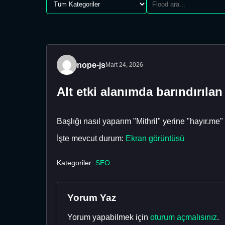
nope-js
Mart 24, 2026
Alt etki alanımda barındırıla
Başlığı nasıl yaparım "Mithril" yerine "hayır.me"
İşte mevcut durum:
Ekran görüntüsü
Kategoriler:
SEO
Yorum Yaz
Yorum yapabilmek için
oturum açmalısınız
.