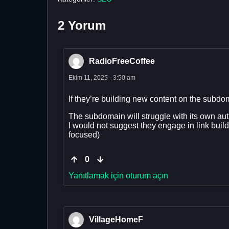
2 Yorum
RadioFreeCoffee
Ekim 11, 2025 - 3:50 am
If they’re building new content on the subdom
The subdomain will struggle with its own auth
I would not suggest they engage in link buildin
focused)
0
Yanıtlamak için oturum açın
VillageHomeF