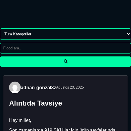
adrian-gonzal3z
Ağustos 23, 2025
Alıntıda Tavsiye
Hey millet,
Son zamanlarda 919 SKU’lar için ürün sayfalarında