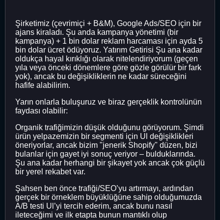
Şirketimiz (çevrimiçi + B&M), Google Ads/SEO için bir
ajans kiraladı. Şu anda kampanya yönetimi (bir
kampanya) + 1 bin dolar reklam harcaması için ayda 5
bin dolar ücret ödüyoruz. Yatırım Getirisi Şu ana kadar
oldukça hayal kırıklığı olarak nitelendiriyorum (geçen
yıla veya önceki dönemlere göre gözle görülür bir fark
yok), ancak bu değişikliklerin ne kadar süreceğini
hafife alabilirim.
Yarın onlarla buluşuruz ve biraz gerçeklik kontrolünün
faydası olabilir:
Organik trafiğimizin düşük olduğunu görüyorum. Şimdi
ürün yelpazemizin bir segmenti için Ul değişiklikleri
öneriyorlar, ancak bizim "jenerik Shopify" düzen, bizi
bulanlar için gayet iyi sonuç veriyor – bulduklarında.
Şu ana kadar herhangi bir şikayet yok ancak çok güçlü
bir yerel rekabet var.
Şahsen ben önce trafiği/SEO’yu artırmayı, ardından
gerçek bir örneklem büyüklüğüne sahip olduğumuzda
A/B testi Ul’yi tercih ederim, ancak bunu nasıl
ileteceğimi ve ilk etapta bunun mantıklı olup