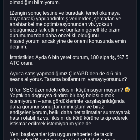
olmadığını bilmiyorum.
(Zengin sonuç testine ve buradaki temel okumaya
dayanarak) yapılandırılmış verilerden, şemadan ve
anahtar kelime optimizasyonundan vb. yoksun
olduğumuzu fark ettim ve bunların genellikle bizim
durumumuzdan daha öncelikli olduğunu
hissediyorum, ancak yine de önemi konusunda emin
değilim.
İstatistikler: Ayda 6 bin yerel oturum, 180 sipariş, %7,5
ATC oranı.
Ayrıca satış yapmadığımız Çin/ABD’den de 4,6 bin
seans alıyoruz. Tarama botlarını mı varsayıyorsunuz?
Ul’un SEO üzerindeki etkisini küçümsüyor muyum?
Yaptıkları doğruysa dırdırcı bir baş belası olmak
istemiyorum – ama gördüklerimle karşılaştırıldığında
daha görünür sonuçlar ummuştum ve biraz
endişeleniyorum, belki daha net talimatlar sunmayarak
hatalı olabiliriz vs.. ikisini de körü körüne takip ederek
istismar edilmek istemiyorum yine de.
Yeni başlayanlar için uygun rehberler de takdir
edilecektir! Bu sürece daha fazla dahil olmamızı