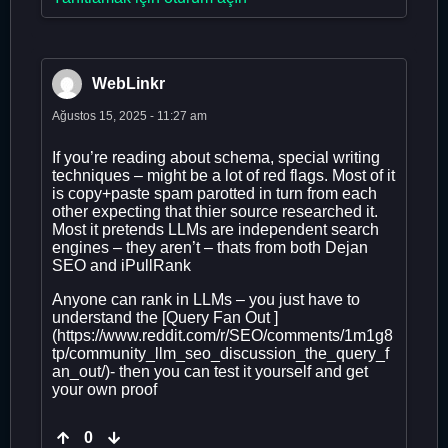
WebLinkr
Ağustos 15, 2025 - 11:27 am
If you’re reading about schema, special writing
techniques – might be a lot of red flags. Most of it
is copy+paste spam parotted in turn from each
other expecting that thier source researched it.
Most it pretends LLMs are independent search
engines – they aren’t – thats from both Dejan
SEO and iPullRank
Anyone can rank in LLMs – you just have to
understand the [Query Fan Out ]
(https://www.reddit.com/r/SEO/comments/1m1g8
tp/community_llm_seo_discussion_the_query_f
an_out/)- then you can test it yourself and get
your own proof
0