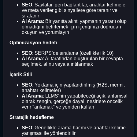
SEO
: Sayfalar, geri bağlantılar, anahtar kelimeler
ve meta veriler gibi sinyallere göre taranır ve
sıralanır
AI Arama
: Bir yanıtta alıntı yapmanın yararlı olup
olmadığını belirlemek için içeriğinizi doğrudan
okuyun ve yorumlayın
Optimizasyon hedefi
SEO
: SERPS’de sıralama (özellikle ilk 10)
AI Arama
: AI tarafından oluşturulan bir cevapta
seçilmek, alıntı veya alıntılanmak
İçerik Stili
SEO
: Yoklama için yapılandırılmış (H2S, mermi,
anahtar kelimeler)
AI Arama
: LLMS’nin yapabileceği açık, anlamsal
olarak zengin, gerçeğe dayalı nesirlere öncelik
verir "anlamak" ve yeniden kullan
Stratejik hedefleme
SEO
: Genellikle arama hacmi ve anahtar kelime
yarışması ile yönlendirilir