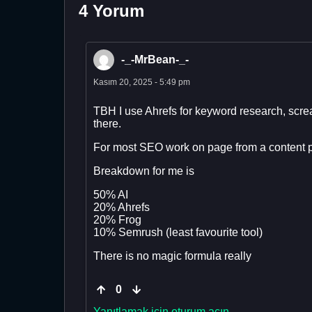
4 Yorum
-_-MrBean-_-
Kasım 20, 2025 - 5:49 pm
TBH I use Ahrefs for keyword research, screa
there.
For most SEO work on page from a content pe
Breakdown for me is
50% AI
20% Ahrefs
20% Frog
10% Semrush (least favourite tool)
There is no magic formula really
0
Yanıtlamak için oturum açın