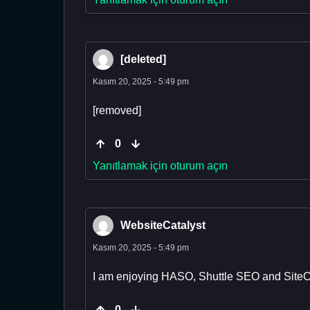
[deleted]
Kasım 20, 2025 - 5:49 pm
[removed]
0
Yanıtlamak için oturum açın
WebsiteCatalyst
Kasım 20, 2025 - 5:49 pm
I am enjoying HASO, Shuttle SEO and SiteC
0