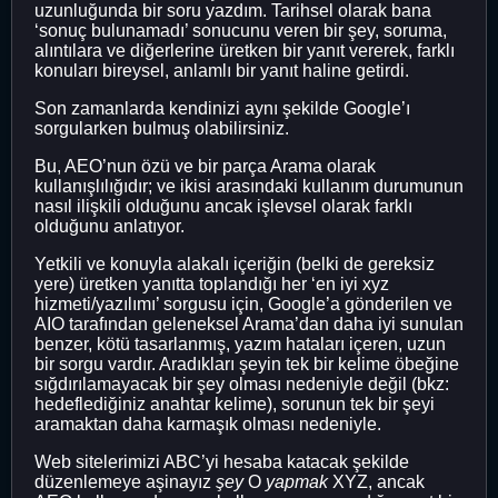
uzunluğunda bir soru yazdım. Tarihsel olarak bana
‘sonuç bulunamadı’ sonucunu veren bir şey, soruma,
alıntılara ve diğerlerine üretken bir yanıt vererek, farklı
konuları bireysel, anlamlı bir yanıt haline getirdi.
Son zamanlarda kendinizi aynı şekilde Google’ı
sorgularken bulmuş olabilirsiniz.
Bu, AEO’nun özü ve bir parça Arama olarak
kullanışlılığıdır; ve ikisi arasındaki kullanım durumunun
nasıl ilişkili olduğunu ancak işlevsel olarak farklı
olduğunu anlatıyor.
Yetkili ve konuyla alakalı içeriğin (belki de gereksiz
yere) üretken yanıtta toplandığı her ‘en iyi xyz
hizmeti/yazılımı’ sorgusu için, Google’a gönderilen ve
AIO tarafından geleneksel Arama’dan daha iyi sunulan
benzer, kötü tasarlanmış, yazım hataları içeren, uzun
bir sorgu vardır. Aradıkları şeyin tek bir kelime öbeğine
sığdırılamayacak bir şey olması nedeniyle değil (bkz:
hedeflediğiniz anahtar kelime), sorunun tek bir şeyi
aramaktan daha karmaşık olması nedeniyle.
Web sitelerimizi ABC’yi hesaba katacak şekilde
düzenlemeye aşinayız
şey
O
yapmak
XYZ, ancak