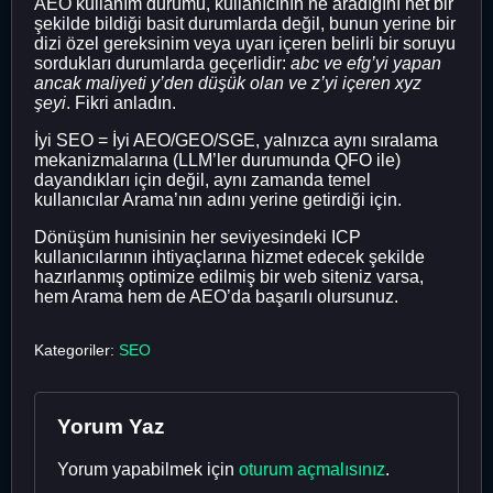
AEO kullanım durumu, kullanıcının ne aradığını net bir
şekilde bildiği basit durumlarda değil, bunun yerine bir
dizi özel gereksinim veya uyarı içeren belirli bir soruyu
sordukları durumlarda geçerlidir:
abc ve efg’yi yapan
ancak maliyeti y’den düşük olan ve z’yi içeren xyz
şeyi
. Fikri anladın.
İyi SEO = İyi AEO/GEO/SGE, yalnızca aynı sıralama
mekanizmalarına (LLM’ler durumunda QFO ile)
dayandıkları için değil, aynı zamanda temel
kullanıcılar Arama’nın adını yerine getirdiği için.
Dönüşüm hunisinin her seviyesindeki ICP
kullanıcılarının ihtiyaçlarına hizmet edecek şekilde
hazırlanmış optimize edilmiş bir web siteniz varsa,
hem Arama hem de AEO’da başarılı olursunuz.
Kategoriler:
SEO
Yorum Yaz
Yorum yapabilmek için
oturum açmalısınız
.