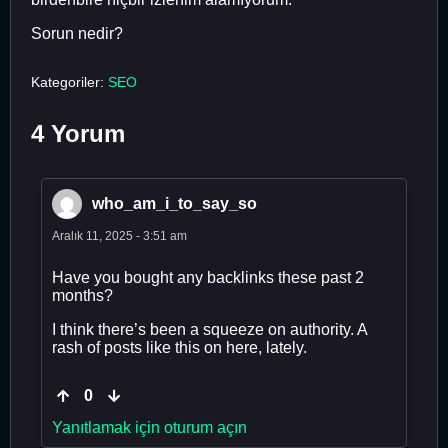
Sorun nedir?
Kategoriler:
SEO
4 Yorum
who_am_i_to_say_so
Aralık 11, 2025 - 3:51 am
Have you bought any backlinks these past 2
months?
I think there’s been a squeeze on authority. A
rash of posts like this on here, lately.
0
Yanıtlamak için oturum açın