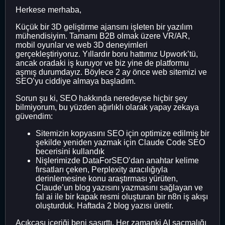
Herkese merhaba,
Küçük bir 3D geliştirme ajansını işleten bir yazılım
mühendisiyim. Tamamı B2B olmak üzere VR/AR,
mobil oyunlar ve web 3D deneyimleri
gerçekleştiriyoruz. Yıllardır boru hattımız Upwork’tü,
ancak oradaki iş kuruyor ve biz yine de platformu
aşmış durumdayız. Böylece 2 ay önce web sitemizi ve
SEO’yu ciddiye almaya başladım.
Sorun şu ki, SEO hakkında neredeyse hiçbir şey
bilmiyorum, bu yüzden ağırlıklı olarak yapay zekaya
güvendim:
Sitemizin kopyasını SEO için optimize edilmiş bir
şekilde yeniden yazmak için Claude Code SEO
becerisini kullandık
Nişlerimizde DataForSEO’dan anahtar kelime
fırsatları çeken, Perplexity aracılığıyla
derinlemesine konu araştırması yürüten,
Claude’un blog yazısını yazmasını sağlayan ve
fal ai ile bir kapak resmi oluşturan bir n8n iş akışı
oluşturduk. Haftada 2 blog yazısı üretir.
Açıkçası içeriği beni şaşırttı. Her zamanki AI saçmalığı