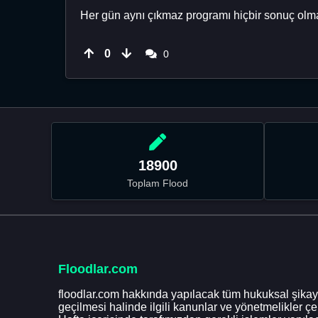
Her gün aynı çıkmaz programı hiçbir sonuç olm
0
0
18900
Toplam Flood
Floodlar.com
floodlar.com hakkında yapılacak tüm hukuksal şikaye
geçilmesi halinde ilgili kanunlar ve yönetmelikler ç