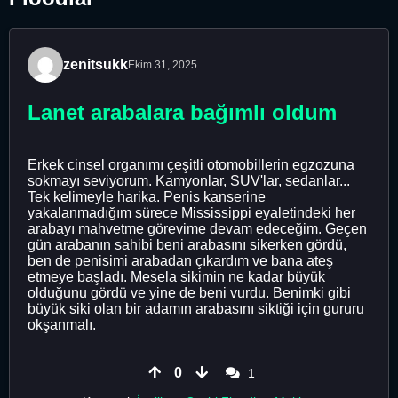
zenitsukk
Ekim 31, 2025
Lanet arabalara bağımlı oldum
Erkek cinsel organımı çeşitli otomobillerin egzozuna
sokmayı seviyorum. Kamyonlar, SUV'lar, sedanlar...
Tek kelimeyle harika. Penis kanserine
yakalanmadığım sürece Mississippi eyaletindeki her
arabayı mahvetme görevime devam edeceğim. Geçen
gün arabanın sahibi beni arabasını sikerken gördü,
ben de penisimi arabadan çıkardım ve bana ateş
etmeye başladı. Mesela sikimin ne kadar büyük
olduğunu gördü ve yine de beni vurdu. Benimki gibi
büyük siki olan bir adamın arabasını siktiği için gururu
okşanmalı.
0
1