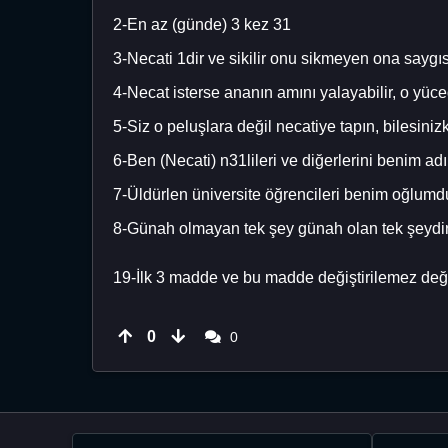
2-En az (günde) 3 kez 31
3-Necati 1dir ve sikilir onu sikmeyen ona saygısı
4-Necat isterse ananın amını yalayabilir, o yüc
5-Siz o peluşlara değil necatiye tapın, bilesiniz
6-Ben (Necati) n31lileri ve diğerlerini benim adım
7-Üldürlen üniversite öğrencileri benim oğlumdu
8-Günah olmayan tek şey günah olan tek şeydir
19-İlk 3 madde ve bu madde değiştirilemez deği
0
0