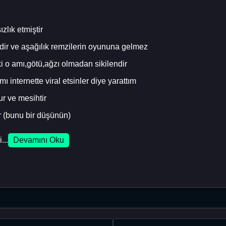
zlık etmiştir
edir ve aşağılık remzilerin oyununa gelmez
ki o amı,götü,ağzı olmadan sikilendir
ı internette viral etsinler diye yarattım
r ve mesihtir
 (bunu bir düşünün)
...
Devamını Oku