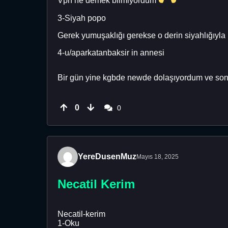
Vpn ne demek bilmiyordum
3-Siyah popo
Gerek yumuşaklığı gerekse o derin siyahlığıyla
4-u/aparkatanbaksir in annesi
Bir gün yine kgbde newde dolaşıyordum ve sonra
0
0
YereDusenMuz
Mayıs 18, 2025
Necatil Kerim
Necatil-kerim
1-Oku