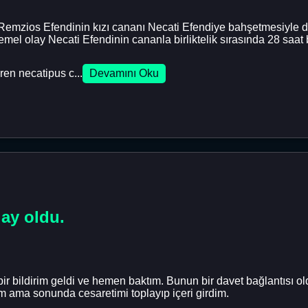
 Remzios Efendinin kızı cananı Necati Efendiye bahşetmesiyle da
mel olay Necati Efendinin cananla birliktelik sırasında 28 saat 
en necatipus c...
Devamını Oku
lay oldu.
bir bildirim geldi ve hemen baktım. Bunun bir davet bağlantısı
m ama sonunda cesaretimi toplayıp içeri girdim.