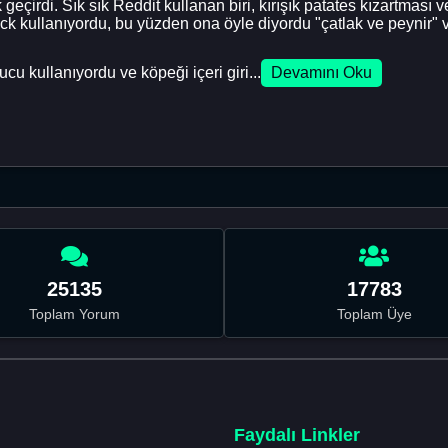
geçirdi. Sık sık Reddit kullanan biri, kırışık patates kızartması
ck kullanıyordu, bu yüzden ona öyle diyordu "çatlak ve peynir" 
u kullanıyordu ve köpeği içeri giri...
Devamını Oku
25135
17783
Toplam Yorum
Toplam Üye
Faydalı Linkler