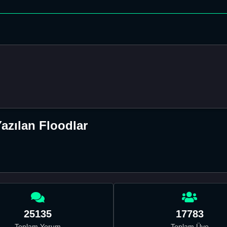
azılan Floodlar
25135
17783
Toplam Yorum
Toplam Üye