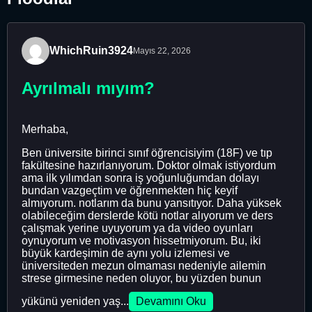
WhichRuin3924
Mayıs 22, 2026
Ayrılmalı mıyım?
Merhaba,
Ben üniversite birinci sınıf öğrencisiyim (18F) ve tıp
fakültesine hazırlanıyorum. Doktor olmak istiyordum
ama ilk yılımdan sonra iş yoğunluğumdan dolayı
bundan vazgeçtim ve öğrenmekten hiç keyif
almıyorum. notlarım da bunu yansıtıyor. Daha yüksek
olabileceğim derslerde kötü notlar alıyorum ve ders
çalışmak yerine uyuyorum ya da video oyunları
oynuyorum ve motivasyon hissetmiyorum. Bu, iki
büyük kardeşimin de aynı yolu izlemesi ve
üniversiteden mezun olmaması nedeniyle ailemin
strese girmesine neden oluyor, bu yüzden bunun
yükünü yeniden yaş...
Devamını Oku