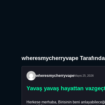
wheresmycherryvape Tarafından
wheresmycherryvape
Mayıs 25, 2026
Yavaş yavaş hayattan vazgeçt
Herkese merhaba, Birisinin beni anlayabileceğ