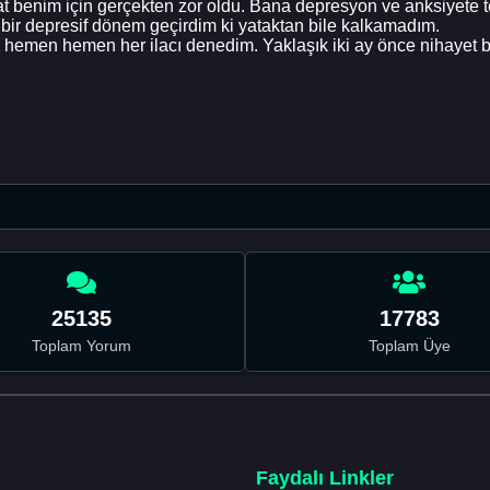
benim için gerçekten zor oldu. Bana depresyon ve anksiyete teş
 bir depresif dönem geçirdim ki yataktan bile kalkamadım.
emen hemen her ilacı denedim. Yaklaşık iki ay önce nihayet bi
25135
17783
Toplam Yorum
Toplam Üye
Faydalı Linkler