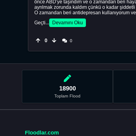
önce ABD'ye taşındım ve o zamandan beri hayat 
ayrılmak zorunda kaldım çünkü o kadar şiddetli
O zamandan beri antidepresan kullanıyorum ve h
Geçti...
Devamını Oku
0
0
18900
Toplam Flood
Floodlar.com